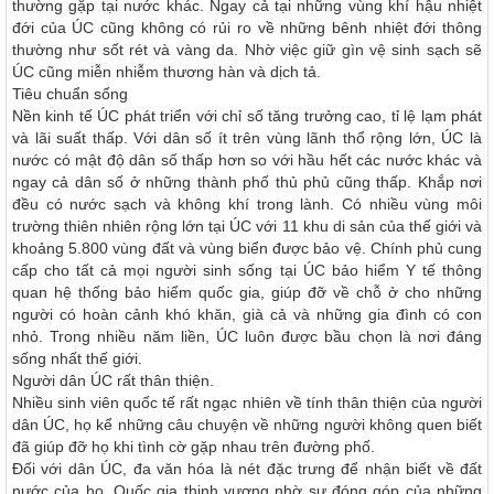
thường gặp tại nước khác. Ngay cả tại những vùng khí hậu nhiệt
đới của ÚC cũng không có rủi ro về những bênh nhiệt đới thông
thường như sốt rét và vàng da. Nhờ việc giữ gìn vệ sinh sạch sẽ
ÚC cũng miễn nhiễm thương hàn và dịch tả.
Tiêu chuẩn sống
Nền kinh tế ÚC phát triển với chỉ số tăng trưởng cao, tỉ lệ lạm phát
và lãi suất thấp. Với dân số ít trên vùng lãnh thổ rộng lớn, ÚC là
nước có mật độ dân số thấp hơn so với hầu hết các nước khác và
ngay cả dân số ở những thành phố thủ phủ cũng thấp. Khắp nơi
đều có nước sạch và không khí trong lành. Có nhiều vùng môi
trường thiên nhiên rộng lớn tại ÚC với 11 khu di sản của thế giới và
khoảng 5.800 vùng đất và vùng biển được bảo vệ. Chính phủ cung
cấp cho tất cả mọi người sinh sống tại ÚC bảo hiểm Y tế thông
quan hệ thống bảo hiểm quốc gia, giúp đỡ về chỗ ở cho những
người có hoàn cảnh khó khăn, già cả và những gia đình có con
nhỏ. Trong nhiều năm liền, ÚC luôn được bầu chọn là nơi đáng
sống nhất thế giới.
Người dân ÚC rất thân thiện.
Nhiều sinh viên quốc tế rất ngạc nhiên về tính thân thiện của người
dân ÚC, họ kể những câu chuyện về những người không quen biết
đã giúp đỡ họ khi tình cờ gặp nhau trên đường phố.
Đối với dân ÚC, đa văn hóa là nét đặc trưng để nhận biết về đất
nước của họ. Quốc gia thịnh vượng nhờ sự đóng góp của những