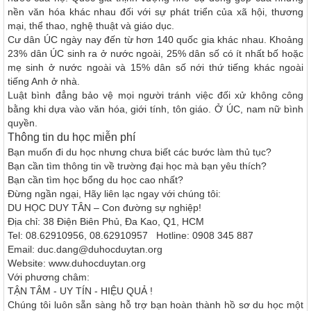
nền văn hóa khác nhau đối với sự phát triển của xã hội, thương
mại, thể thao, nghệ thuật và giáo dục.
Cư dân ÚC ngày nay đến từ hơn 140 quốc gia khác nhau. Khoảng
23% dân ÚC sinh ra ở nước ngoài, 25% dân số có ít nhất bố hoặc
mẹ sinh ở nước ngoài và 15% dân số nới thứ tiếng khác ngoài
tiếng Anh ở nhà.
Luật bình đẳng bảo vệ mọi người tránh việc đối xử không công
bằng khi dựa vào văn hóa, giới tính, tôn giáo. Ở ÚC, nam nữ bình
quyền.
Thông tin du học miễn phí
Bạn muốn đi du học nhưng chưa biết các bước làm thủ tục?
Bạn cần tìm thông tin về trường đại học mà bạn yêu thích?
Bạn cần tìm học bổng du học cao nhất?
Đừng ngần ngại, Hãy liên lạc ngay với chúng tôi:
DU HỌC DUY TÂN – Con đường sự nghiệp!
Địa chỉ: 38 Điện Biên Phủ, Đa Kao, Q1, HCM
Tel: 08.62910956, 08.62910957 Hotline: 0908 345 887
Email: duc.dang@duhocduytan.org
Website: www.duhocduytan.org
Với phương châm:
TẬN TÂM - UY TÍN - HIỆU QUẢ !
Chúng tôi luôn sẵn sàng hỗ trợ bạn hoàn thành hồ sơ du học một