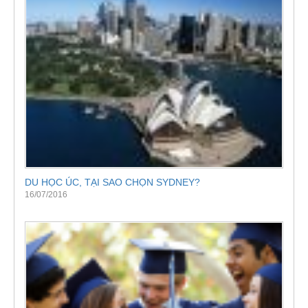
DU HỌC ÚC, TẠI SAO CHỌN SYDNEY?
16/07/2016