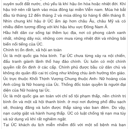
xuyên suốt đất nước, chủ yếu là khí hậu ôn hòa hoặc nhiệt đới. Khí
hậu trở nên rất lạnh vào mùa đông tại miền Viễn nam. Mùa hè bắt
đầu từ tháng 12 đến tháng 2 và mùa dông từ háng 6 đến tháng 8.
Nhìn chung khí hậu ở ÚC ấm áp hơn châu Âu, châu Mỹ và có
nhiều điểm tương đồng với khí hậu khu vực Đông Nam Á.
Hầu hết dân cư sống tại thềm lục địa, nơi có phong cảnh xanh
nhất, những dãy núi, những cơn mưa rừng nhiệt đới và những bãi
biển nổi tiếng của ÚC.
Chính trị ổn đinh, xã hội an toàn
Úc là một quốc gia hòa bình. Tại ÚC chưa từng xảy ra nội chiến,
đấu tranh giành lãnh thổ hay đảo chính. Úc luôn có một chính
quyền rất ổn định ở các cấp. Chính phủ được bầu cử dân chủ và
không do quân đội cai trị cũng như không chịu ảnh hưởng tôn giáo.
Úc trực thuộc Khối Thịnh Vượng Chung thuộc Anh- Nữ hoàng của
Anh cũng là Nữ hoang của Úc. Thống đốc toàn quyền là người đại
diện của Nữ hoàng tại Úc.
Úc là một quốc gia an toàn với chỉ số tội phạm thấp, nền chính trị
bình ổn và một xã hội thanh bình. ở mọi nơi đường phố đều sạch
sẽ, thoáng đãng và luôn được thắp sáng vào ban đêm. Do vậy,
nạn cướp giật và hành hung thấp. ÚC có luật chống tệ nạn ma túy
và sử dụng vũ khí rất nghiêm ngặt.
Tại ÚC khách du lịch miễn nhiễm đối với một số bệnh mà bạn