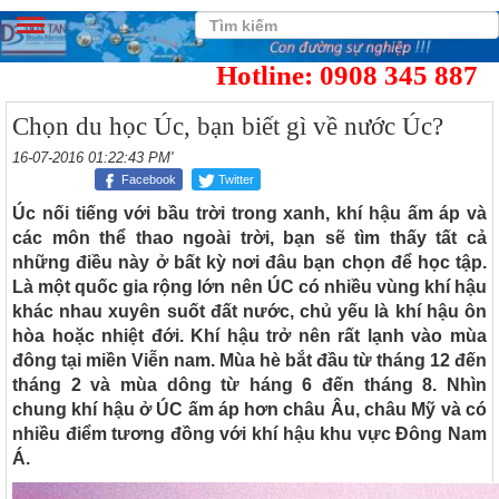
Hotline: 0908 345 887
Chọn du học Úc, bạn biết gì về nước Úc?
16-07-2016 01:22:43 PM'
Facebook
Twitter
Úc nối tiếng với bầu trời trong xanh, khí hậu ấm áp và
các môn thể thao ngoài trời, bạn sẽ tìm thấy tất cả
những điều này ở bất kỳ nơi đâu bạn chọn để học tập.
Là một quốc gia rộng lớn nên ÚC có nhiều vùng khí hậu
khác nhau xuyên suốt đất nước, chủ yếu là khí hậu ôn
hòa hoặc nhiệt đới. Khí hậu trở nên rất lạnh vào mùa
đông tại miền Viễn nam. Mùa hè bắt đầu từ tháng 12 đến
tháng 2 và mùa dông từ háng 6 đến tháng 8. Nhìn
chung khí hậu ở ÚC ấm áp hơn châu Âu, châu Mỹ và có
nhiều điểm tương đồng với khí hậu khu vực Đông Nam
Á.