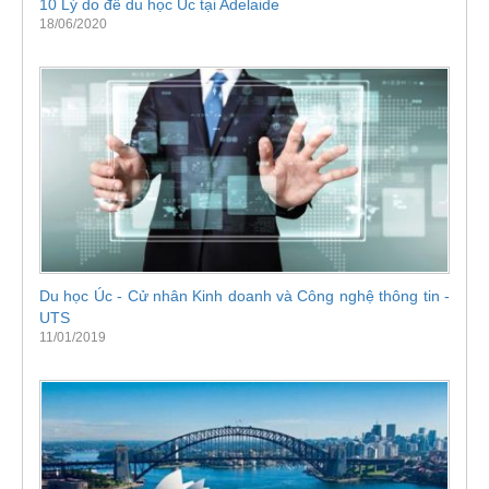
10 Lý do để du học Úc tại Adelaide
18/06/2020
Du học Úc - Cử nhân Kinh doanh và Công nghệ thông tin -
UTS
11/01/2019