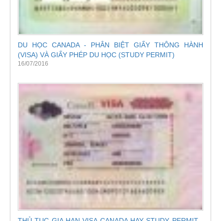
DU HỌC CANADA - PHÂN BIỆT GIẤY THÔNG HÀNH
(VISA) VÀ GIẤY PHÉP DU HỌC (STUDY PERMIT)
16/07/2016
THỦ TỤC GIA HẠN VISA CANADA HAY STUDY PERMIT -