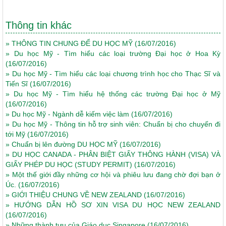
Thông tin khác
»
THÔNG TIN CHUNG ĐỂ DU HỌC MỸ
(16/07/2016)
»
Du học Mỹ - Tìm hiểu các loại trường Đại học ở Hoa Kỳ
(16/07/2016)
»
Du học Mỹ - Tìm hiểu các loại chương trình học cho Thạc Sĩ và
Tiến Sĩ
(16/07/2016)
»
Du học Mỹ - Tìm hiểu hệ thống các trường Đại học ở Mỹ
(16/07/2016)
»
Du học Mỹ - Ngành dễ kiếm việc làm
(16/07/2016)
»
Du học Mỹ - Thông tin hỗ trợ sinh viên: Chuẩn bị cho chuyến đi
tới Mỹ
(16/07/2016)
»
Chuẩn bị lên đường DU HỌC MỸ
(16/07/2016)
»
DU HỌC CANADA - PHÂN BIỆT GIẤY THÔNG HÀNH (VISA) VÀ
GIẤY PHÉP DU HỌC (STUDY PERMIT)
(16/07/2016)
»
Một thế giới đầy những cơ hội và phiêu lưu đang chờ đợi bạn ở
Úc.
(16/07/2016)
»
GIỚI THIỆU CHUNG VỀ NEW ZEALAND
(16/07/2016)
»
HƯỚNG DẪN HỒ SƠ XIN VISA DU HỌC NEW ZEALAND
(16/07/2016)
»
Những thành tựu của Giáo dục Singapore
(16/07/2016)