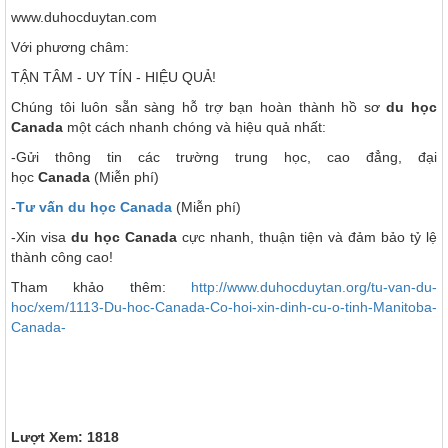
www.duhocduytan.com
Với phương châm:
TẬN TÂM - UY TÍN - HIỆU QUẢ!
Chúng tôi luôn sẵn sàng hỗ trợ bạn hoàn thành hồ sơ
du học
Canada
một cách nhanh chóng và hiệu quả nhất:
-Gửi thông tin các trường trung học, cao đẳng, đại
học
Canada
(Miễn phí)
-
Tư vấn du học Canada
(Miễn phí)
-Xin visa
du học Canada
cực nhanh, thuận tiện và đảm bảo tỷ lệ
thành công cao!
Tham khảo thêm:
http://www.duhocduytan.org/tu-van-du-
hoc/xem/1113-Du-hoc-Canada-Co-hoi-xin-dinh-cu-o-tinh-Manitoba-
Canada-
Lượt Xem: 1818