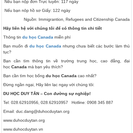
Nếu bạn nộp đơn Trực tuyến: 117 ngày
Nếu bạn nôp hồ sơ Giấy: 122 ngày
Nguồn: Immigrantion, Refugees and Citizenship Canada
Hãy liên hệ với chúng tôi để có thông tin chi tiết
Thông tin
du học Canada
miễn phí
Bạn muốn đi
du học Canada
nhưng chưa biết các bước làm thủ
tục?
Bạn cần tìm thông tin về trường trung học, cao đẳng, đại
học
Canada
mà bạn yêu thích?
Bạn cần tìm học bổng
du học Canada
cao nhất?
Đừng ngần ngại, Hãy liên lạc ngay với chúng tôi:
DU HỌC DUY TÂN – Con đường sự nghiệp!
Tel: 028.62910956, 028.62910957 Hotline: 0908 345 887
Email: duc.dang@duhocduytan.org
www.duhocduytan.org
www.duhocduytan.vn