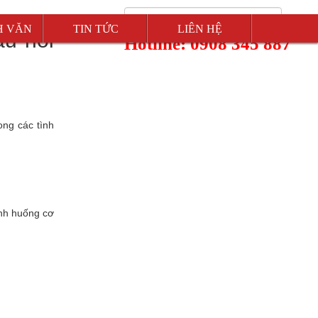
H VĂN
TIN TỨC
LIÊN HỆ
âu hỏi
Hotline: 0908 345 887
ong các tình
ình huống cơ