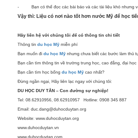
- Bạn có thể đọc các bài báo và các tài liệu khó nhưng vẫ
Vậy thì: Liệu có nơi nào tốt hơn nước Mỹ để học ti
Hãy liên hệ với chúng tôi để có thông tin chi tiết
Thông tin
du học Mỹ
miễn phí
Bạn muốn đi
du học Mỹ
nhưng chưa biết các bước làm thủ t
Bạn cần tìm thông tin về trường trung học, cao đẳng, đại họ
Bạn cần tìm học bổng
du học Mỹ
cao nhất?
Đừng ngần ngại, Hãy liên lạc ngay với chúng tôi:
DU HỌC DUY TÂN – Con đường sự nghiệp!
Tel: 08.62910956, 08.62910957 Hotline: 0908 345 887
Email: duc.dang@duhocduytan.org
Website: www.duhocduytan.org
www.duhocduytan.vn
www.duhocduytan.com