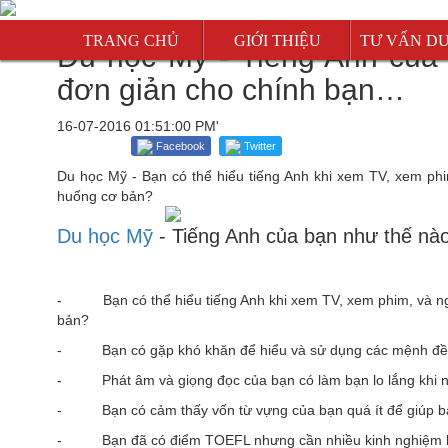
TRANG CHỦ
GIỚI THIỆU
TƯ VẤN D
Du học Mỹ - Tiếng Anh của 
Mỹ
đơn giản cho chính bạn…
Canada
16-07-2016 01:51:00 PM'
Úc
Facebook
Twitter
Du học Mỹ - Bạn có thể hiểu tiếng Anh khi xem TV, xem phi
New Zealan
huống cơ bản?
Singapore
Du học Mỹ
- Tiếng Anh của bạn như thế nà
Malaysia
Anh
- Bạn có thể hiểu tiếng Anh khi xem TV, xem phim, và ngh
bản?
- Bạn có gặp khó khăn để hiểu và sử dụng các mệnh đề đ
- Phát âm và giọng đọc của bạn có làm bạn lo lắng khi nó
- Bạn có cảm thấy vốn từ vựng của bạn quá ít để giúp bạn 
- Bạn đã có điểm TOEFL nhưng cần nhiều kinh nghiệm hơn 