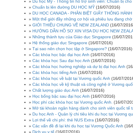
»
Du học Mỹ - Thông tin hỗ trợ sinh viên: Chuẩn bị cho
»
Chuẩn bị lên đường DU HỌC MỸ
(16/07/2016)
»
DU HỌC CANADA - PHÂN BIỆT GIẤY THÔNG HÀNH 
»
Một thế giới đầy những cơ hội và phiêu lưu đang chờ
»
GIỚI THIỆU CHUNG VỀ NEW ZEALAND
(16/07/2016
»
HƯỚNG DẪN HỒ SƠ XIN VISA DU HỌC NEW ZEAL
»
Những thành tựu của Giáo dục Singapore
(16/07/201
»
Hệ thống giáo dục Singapore
(16/07/2016)
»
Tại sao nên chọn học tập ở Singapore?
(16/07/2016)
»
Các khóa học bậc đại học Anh
(16/07/2016)
»
Các khóa học Sau đại học Anh
(16/07/2016)
»
Các khóa học hướng nghiệp và dự bị đại học Anh
(16
»
Các khóa học tiếng Anh
(16/07/2016)
»
Các khóa học về luật tại Vương quốc Anh
(16/07/201
»
Các khóa học về kỹ thuật và công nghệ ở Vương quố
»
Chất lượng giáo dục Anh
(16/07/2016)
»
Học bổng bậc sau đại học Anh
(16/07/2016)
»
Học phí các khóa học tại Vương quốc Anh.
(16/07/20
»
Mở tài khoản ngân hàng dành cho sinh viên quốc tế t
»
Du học Anh - Quản lý chi tiêu khi du học tại Vương q
»
Lợi thế về chi phí: thẻ NUS Extra
(16/07/2016)
»
Các vấn đề đi lại khi du học tại Vương Quốc Anh
(16/
»
Dịch vụ y tế
(16/07/2016)