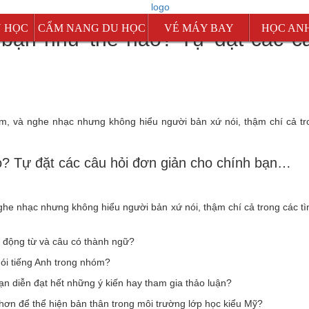
U HỌC
CẨM NANG DU HỌC
VÉ MÁY BAY
HỌC AN
bạn như thế nào? Tự đặt các c
Mỹ
Canada
Úc
m, và nghe nhạc nhưng không hiểu người bản xứ nói, thậm chí cả tr
d
New Zealand
Singapore
o? Tự đặt các câu hỏi đơn giản cho chính bạn…
Malaysia
Anh
e nhạc nhưng không hiểu người bản xứ nói, thậm chí cả trong các t
ộng từ và câu có thành ngữ?
i tiếng Anh trong nhóm?
diễn đạt hết những ý kiến hay tham gia thảo luận?
để thể hiện bản thân trong môi trường lớp học kiểu Mỹ?