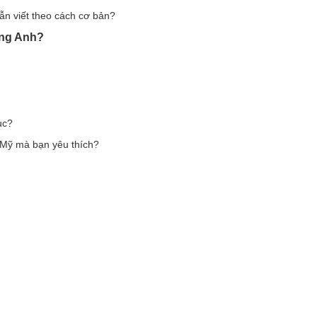
n viết theo cách cơ bản?
ếng Anh?
ục?
c Mỹ mà bạn yêu thích?