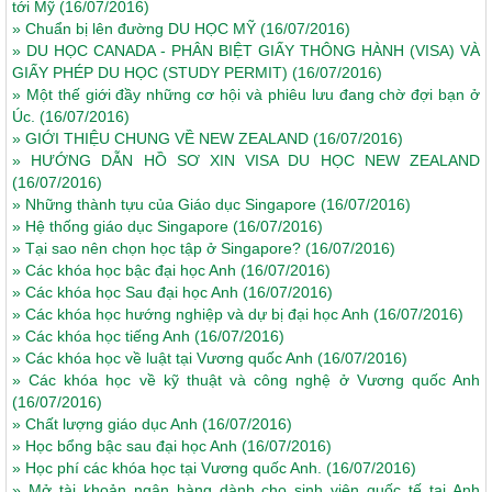
tới Mỹ
(16/07/2016)
»
Chuẩn bị lên đường DU HỌC MỸ
(16/07/2016)
»
DU HỌC CANADA - PHÂN BIỆT GIẤY THÔNG HÀNH (VISA) VÀ
GIẤY PHÉP DU HỌC (STUDY PERMIT)
(16/07/2016)
»
Một thế giới đầy những cơ hội và phiêu lưu đang chờ đợi bạn ở
Úc.
(16/07/2016)
»
GIỚI THIỆU CHUNG VỀ NEW ZEALAND
(16/07/2016)
»
HƯỚNG DẪN HỒ SƠ XIN VISA DU HỌC NEW ZEALAND
(16/07/2016)
»
Những thành tựu của Giáo dục Singapore
(16/07/2016)
»
Hệ thống giáo dục Singapore
(16/07/2016)
»
Tại sao nên chọn học tập ở Singapore?
(16/07/2016)
»
Các khóa học bậc đại học Anh
(16/07/2016)
»
Các khóa học Sau đại học Anh
(16/07/2016)
»
Các khóa học hướng nghiệp và dự bị đại học Anh
(16/07/2016)
»
Các khóa học tiếng Anh
(16/07/2016)
»
Các khóa học về luật tại Vương quốc Anh
(16/07/2016)
»
Các khóa học về kỹ thuật và công nghệ ở Vương quốc Anh
(16/07/2016)
»
Chất lượng giáo dục Anh
(16/07/2016)
»
Học bổng bậc sau đại học Anh
(16/07/2016)
»
Học phí các khóa học tại Vương quốc Anh.
(16/07/2016)
»
Mở tài khoản ngân hàng dành cho sinh viên quốc tế tại Anh