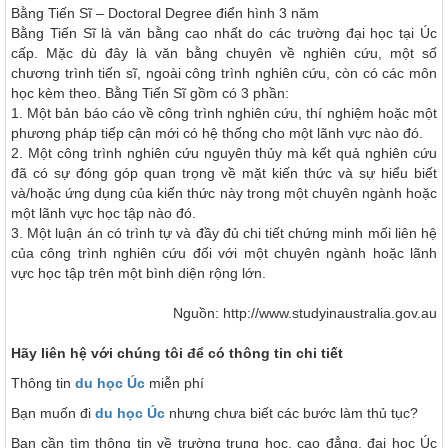
Bằng Tiến Sĩ – Doctoral Degree
điển hình 3 năm
Bằng Tiến Sĩ là văn bằng cao nhất do các trường đại học tại Úc
cấp. Mặc dù đây là văn bằng chuyên về nghiên cứu, một số
chương trình tiến sĩ, ngoài công trình nghiên cứu, còn có các môn
học kèm theo. Bằng Tiến Sĩ gồm có 3 phần:
1.
Một bản báo cáo về công trình nghiên cứu, thí nghiệm hoặc một
phương pháp tiếp cận mới có hệ thống cho một lãnh vực nào đó.
2.
Một công trình nghiên cứu nguyên thủy mà kết quả nghiên cứu
đã có sự đóng góp quan trọng về mặt kiến thức và sự hiểu biết
và/hoặc ứng dụng của kiến thức này trong một chuyên ngành hoặc
một lãnh vực học tập nào đó.
3.
Một luận án có trình tự và đầy đủ chi tiết chứng minh mối liên hệ
của công trình nghiên cứu đối với một chuyên ngành hoặc lãnh
vực học tập trên một bình diện rộng lớn.
Nguồn: http://www.studyinaustralia.gov.au
Hãy liên hệ với chúng tôi để có thông tin chi tiết
Thông tin
du học Úc
miễn phí
Bạn muốn đi
du học Úc
nhưng chưa biết các bước làm thủ tục?
Bạn cần tìm thông tin về trường trung học, cao đẳng, đại học Úc