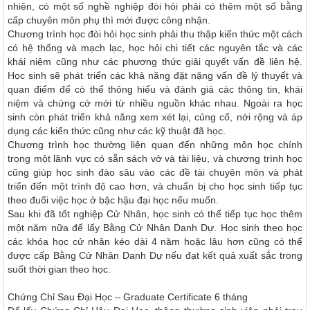
nhiên, có một số nghề nghiệp đòi hỏi phải có thêm một số bằng
cấp chuyên môn phụ thì mới được công nhận.
Chương trình học đòi hỏi học sinh phải thu thập kiến thức một cách
có hệ thống và mạch lạc, học hỏi chi tiết các nguyên tắc và các
khái niệm cũng như các phương thức giải quyết vấn đề liên hệ.
Học sinh sẽ phát triển các khả năng đặt nặng vấn đề lý thuyết và
quan điểm để có thể thông hiểu và đánh giá các thông tin, khái
niệm và chứng cớ mới từ nhiều nguồn khác nhau. Ngoài ra học
sinh còn phát triển khả năng xem xét lại, củng cố, nới rộng và áp
dụng các kiến thức cũng như các kỹ thuật đã học.
Chương trình học thường liên quan đến những môn học chính
trong một lãnh vực có sẵn sách vở và tài liệu, và chương trình học
cũng giúp học sinh đào sâu vào các đề tài chuyên môn và phát
triển đến một trình độ cao hơn, và chuẩn bị cho học sinh tiếp tục
theo đuổi việc học ở bậc hậu đại học nếu muốn.
Sau khi đã tốt nghiệp Cử Nhân, học sinh có thể tiếp tục học thêm
một năm nữa để lấy Bằng Cử Nhân Danh Dự. Học sinh theo học
các khóa học cử nhân kéo dài 4 năm hoặc lâu hơn cũng có thể
được cấp Bằng Cử Nhân Danh Dự nếu đạt kết quả xuất sắc trong
suốt thời gian theo học.
Chứng Chỉ Sau Ðại Học – Graduate Certificate
6 tháng