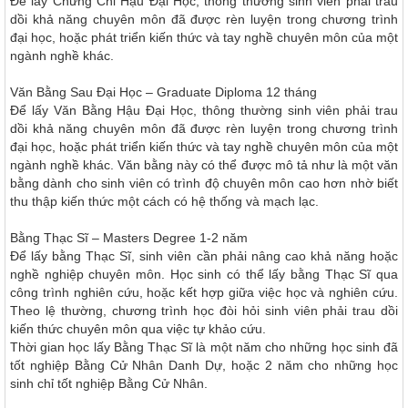
Ðể lấy Chứng Chỉ Hậu Ðại Học, thông thường sinh viên phải trau
dồi khả năng chuyên môn đã được rèn luyện trong chương trình
đại học, hoặc phát triển kiến thức và tay nghề chuyên môn của một
ngành nghề khác.
Văn Bằng Sau Ðại Học – Graduate Diploma
12 tháng
Ðể lấy Văn Bằng Hậu Ðại Học, thông thường sinh viên phải trau
dồi khả năng chuyên môn đã được rèn luyện trong chương trình
đại học, hoặc phát triển kiến thức và tay nghề chuyên môn của một
ngành nghề khác. Văn bằng này có thể được mô tả như là một văn
bằng dành cho sinh viên có trình độ chuyên môn cao hơn nhờ biết
thu thập kiến thức một cách có hệ thống và mạch lạc.
Bằng Thạc Sĩ – Masters Degree
1-2 năm
Ðể lấy bằng Thạc Sĩ, sinh viên cần phải nâng cao khả năng hoặc
nghề nghiệp chuyên môn. Học sinh có thể lấy bằng Thạc Sĩ qua
công trình nghiên cứu, hoặc kết hợp giữa việc học và nghiên cứu.
Theo lệ thường, chương trình học đòi hỏi sinh viên phải trau dồi
kiến thức chuyên môn qua việc tự khảo cứu.
Thời gian học lấy Bằng Thạc Sĩ là một năm cho những học sinh đã
tốt nghiệp Bằng Cử Nhân Danh Dự, hoặc 2 năm cho những học
sinh chỉ tốt nghiệp Bằng Cử Nhân.