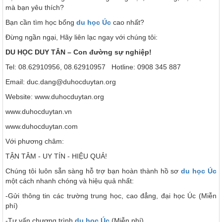
mà bạn yêu thích?
Bạn cần tìm học bổng
du học Úc
cao nhất?
Đừng ngần ngại, Hãy liên lạc ngay với chúng tôi:
DU HỌC DUY TÂN – Con đường sự nghiệp!
Tel: 08.62910956, 08.62910957 Hotline: 0908 345 887
Email: duc.dang@duhocduytan.org
Website: www.duhocduytan.org
www.duhocduytan.vn
www.duhocduytan.com
Với phương châm:
TẬN TÂM - UY TÍN - HIỆU QUẢ!
Chúng tôi luôn sẵn sàng hỗ trợ bạn hoàn thành hồ sơ
du học Úc
một cách nhanh chóng và hiệu quả nhất:
-Gửi thông tin các trường trung học, cao đẳng, đại học Úc (Miễn
phí)
-Tư vấn chương trình
du học Úc
(Miễn phí)