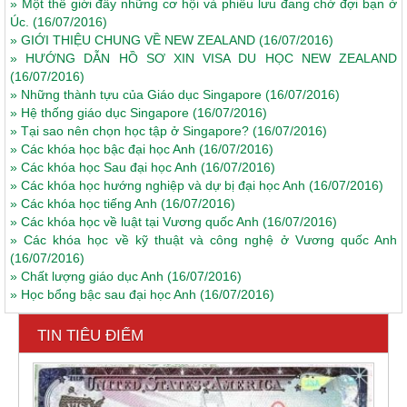
»
Một thế giới đầy những cơ hội và phiêu lưu đang chờ đợi bạn ở
Úc.
(16/07/2016)
»
GIỚI THIỆU CHUNG VỀ NEW ZEALAND
(16/07/2016)
»
HƯỚNG DẪN HỒ SƠ XIN VISA DU HỌC NEW ZEALAND
(16/07/2016)
»
Những thành tựu của Giáo dục Singapore
(16/07/2016)
»
Hệ thống giáo dục Singapore
(16/07/2016)
»
Tại sao nên chọn học tập ở Singapore?
(16/07/2016)
»
Các khóa học bậc đại học Anh
(16/07/2016)
»
Các khóa học Sau đại học Anh
(16/07/2016)
»
Các khóa học hướng nghiệp và dự bị đại học Anh
(16/07/2016)
»
Các khóa học tiếng Anh
(16/07/2016)
»
Các khóa học về luật tại Vương quốc Anh
(16/07/2016)
»
Các khóa học về kỹ thuật và công nghệ ở Vương quốc Anh
(16/07/2016)
»
Chất lượng giáo dục Anh
(16/07/2016)
»
Học bổng bậc sau đại học Anh
(16/07/2016)
TIN TIÊU ĐIỂM