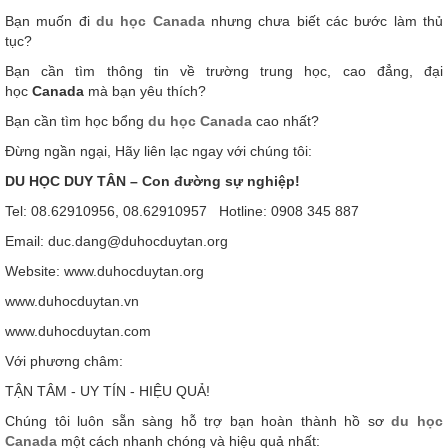
Bạn muốn đi
du học Canada
nhưng chưa biết các bước làm thủ
tục?
Bạn cần tìm thông tin về trường trung học, cao đẳng, đại
học
Canada
mà bạn yêu thích?
Bạn cần tìm học bổng
du học Canada
cao nhất?
Đừng ngần ngại, Hãy liên lạc ngay với chúng tôi:
DU HỌC DUY TÂN – Con đường sự nghiệp!
Tel: 08.62910956, 08.62910957 Hotline: 0908 345 887
Email: duc.dang@duhocduytan.org
Website: www.duhocduytan.org
www.duhocduytan.vn
www.duhocduytan.com
Với phương châm:
TẬN TÂM - UY TÍN - HIỆU QUẢ!
Chúng tôi luôn sẵn sàng hỗ trợ bạn hoàn thành hồ sơ
du học
Canada
một cách nhanh chóng và hiệu quả nhất: