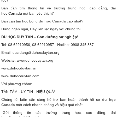
tục?
Bạn cần tìm thông tin về trường trung học, cao đẳng, đại
học
Canada
mà bạn yêu thích?
Bạn cần tìm học bổng
du học Canada
cao nhất?
Đừng ngần ngại, Hãy liên lạc ngay với chúng tôi:
DU HỌC DUY TÂN – Con đường sự nghiệp!
Tel: 08.62910956, 08.62910957 Hotline: 0908 345 887
Email: duc.dang@duhocduytan.org
Website: www.duhocduytan.org
www.duhocduytan.vn
www.duhocduytan.com
Với phương châm:
TẬN TÂM - UY TÍN - HIỆU QUẢ!
Chúng tôi luôn sẵn sàng hỗ trợ bạn hoàn thành hồ sơ
du học
Canada
một cách nhanh chóng và hiệu quả nhất:
-Gửi thông tin các trường trung học, cao đẳng, đại