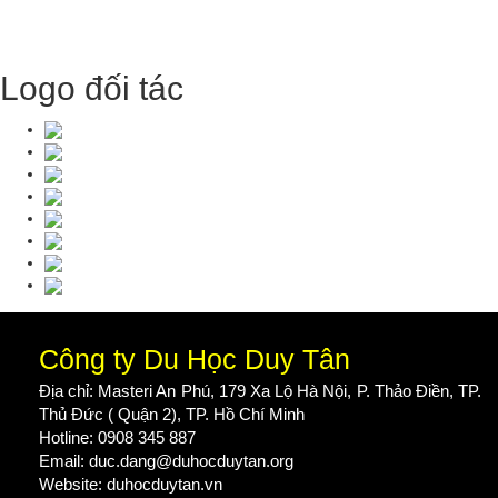
Logo đối tác
Công ty Du Học Duy Tân
Địa chỉ: Masteri An Phú, 179 Xa Lộ Hà Nội, P. Thảo Điền, TP.
Thủ Đức ( Quận 2), TP. Hồ Chí Minh
Hotline: 0908 345 887
Email: duc.dang@duhocduytan.org
Website:
duhocduytan.vn