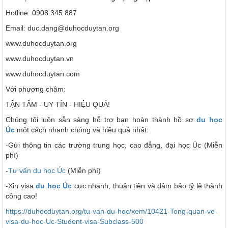
Hotline: 0908 345 887
Email: duc.dang@duhocduytan.org
www.duhocduytan.org
www.duhocduytan.vn
www.duhocduytan.com
Với phương châm:
TẬN TÂM - UY TÍN - HIỆU QUẢ!
Chúng tôi luôn sẵn sàng hỗ trợ bạn hoàn thành hồ sơ
du học
Úc
một cách nhanh chóng và hiệu quả nhất:
-Gửi thông tin các trường trung học, cao đẳng, đại học Úc (Miễn
phí)
-
Tư vấn du học Úc
(Miễn phí)
-Xin visa
du học Úc
cực nhanh, thuận tiện và đảm bảo tỷ lệ thành
công cao!
https://duhocduytan.org/tu-van-du-hoc/xem/10421-Tong-quan-ve-
visa-du-hoc-Uc-Student-visa-Subclass-500