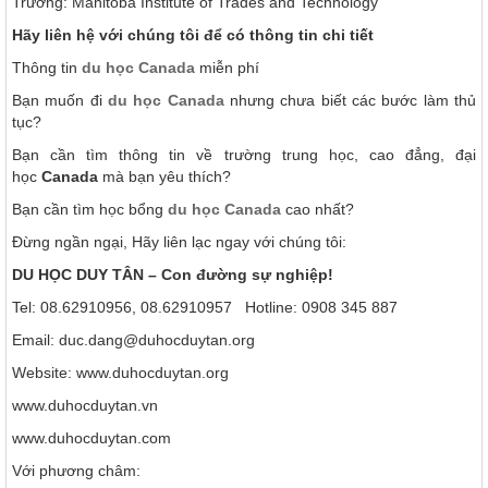
Trường: Manitoba Institute of Trades and Technology
Hãy liên hệ với chúng tôi để có thông tin chi tiết
Thông tin
du học Canada
miễn phí
Bạn muốn đi
du học Canada
nhưng chưa biết các bước làm thủ
tục?
Bạn cần tìm thông tin về trường trung học, cao đẳng, đại
học
Canada
mà bạn yêu thích?
Bạn cần tìm học bổng
du học Canada
cao nhất?
Đừng ngần ngại, Hãy liên lạc ngay với chúng tôi:
DU HỌC DUY TÂN – Con đường sự nghiệp!
Tel: 08.62910956, 08.62910957 Hotline: 0908 345 887
Email: duc.dang@duhocduytan.org
Website: www.duhocduytan.org
www.duhocduytan.vn
www.duhocduytan.com
Với phương châm: