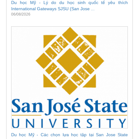
Du học Mỹ - Lý do du học sinh quốc tế yêu thích
International Gateways SJSU (San Jose ...
06/08/2026
Du học Mỹ - Các chọn lựa học tập tại San Jose State