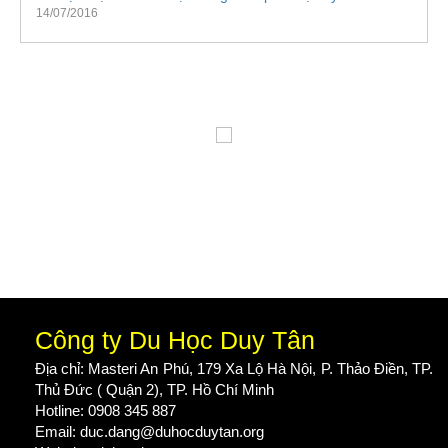
14/07/2016
Công ty Du Học Duy Tân
Địa chỉ: Masteri An Phú, 179 Xa Lộ Hà Nội, P. Thảo Điền, TP.
Thủ Đức ( Quận 2), TP. Hồ Chí Minh
Hotline: 0908 345 887
Email: duc.dang@duhocduytan.org