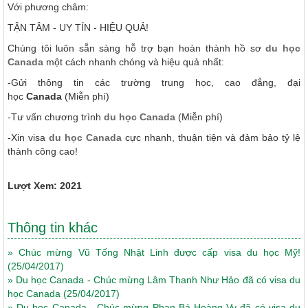
Với phương châm:
TẬN TÂM - UY TÍN - HIỆU QUẢ!
Chúng tôi luôn sẵn sàng hỗ trợ bạn hoàn thành hồ sơ
du học
Canada
một cách nhanh chóng và hiệu quả nhất:
-Gửi thông tin các trường trung học, cao đẳng, đại
học
Canada
(Miễn phí)
-Tư vấn chương trình
du học Canada
(Miễn phí)
-Xin visa
du học Canada
cực nhanh, thuận tiện và đảm bảo tỷ lệ
thành công cao!
Lượt Xem: 2021
Thông tin khác
»
Chúc mừng Vũ Tống Nhật Linh được cấp visa du học Mỹ!
(25/04/2017)
»
Du học Canada - Chúc mừng Lâm Thanh Như Hảo đã có visa du
học Canada
(25/04/2017)
»
Du học Canada - Chúc mừng Phan Bá Hoàng Vy đã có visa du