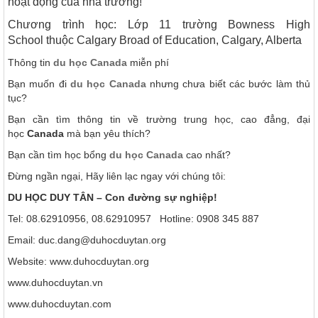
hoạt động của nhà trường!
Chương trình học: Lớp 11 trường Bowness High
School thuộc Calgary Broad of Education, Calgary, Alberta
Thông tin
du học Canada
miễn phí
Bạn muốn đi
du học Canada
nhưng chưa biết các bước làm thủ
tục?
Bạn cần tìm thông tin về trường trung học, cao đẳng, đại
học
Canada
mà bạn yêu thích?
Bạn cần tìm học bổng
du học Canada
cao nhất?
Đừng ngần ngại, Hãy liên lạc ngay với chúng tôi:
DU HỌC DUY TÂN – Con đường sự nghiệp!
Tel: 08.62910956, 08.62910957 Hotline: 0908 345 887
Email: duc.dang@duhocduytan.org
Website: www.duhocduytan.org
www.duhocduytan.vn
www.duhocduytan.com