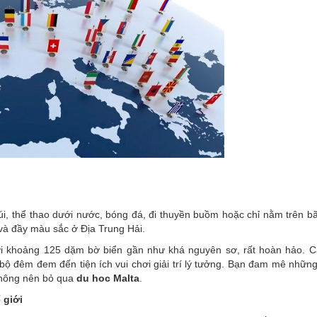
úi, thể thao dưới nước, bóng đá, đi thuyền buồm hoặc chỉ nằm trên bã
 và đầy màu sắc ở Địa Trung Hải.
Với khoảng 125 dặm bờ biển gần như khá nguyên sơ, rất hoàn hảo. C
 bộ đêm đem đến tiện ích vui chơi giải trí lý tưởng. Bạn đam mê nhữn
 không nên bỏ qua
du hoc Malta
.
 giới