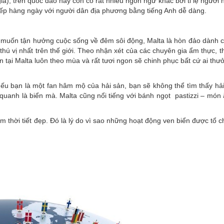
ia), trên quốc đảo này còn có rất nhiều ngôn ngữ khác bởi tỉ lệ người 
 tiếp hàng ngày với người dân địa phương bằng tiếng Anh dễ dàng.
à muốn tận hưởng cuộc sống về đêm sôi động, Malta là hòn đảo dành 
hú vị nhất trên thế giới. Theo nhận xét của các chuyên gia ẩm thực, 
 tại Malta luôn theo mùa và rất tươi ngon sẽ chinh phục bất cứ ai thư
 Nếu bạn là một fan hâm mộ của hải sản, bạn sẽ không thể tìm thấy hả
 quanh là biển mà. Malta cũng nổi tiếng với bánh ngọt pastizzi – món
năm thời tiết đẹp. Đó là lý do vì sao những hoạt động ven biển được tổ