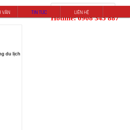
H VĂN
TIN TỨC
LIÊN HỆ
Hotline: 0908 345 887
g du lịch