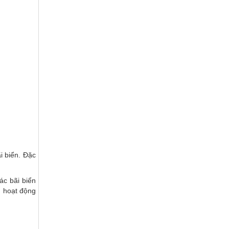
i biển. Đặc
ác bãi biển
g hoạt động