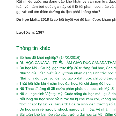
Rất nhiều quốc gia đang gặp khó khăn về vấn nạn lừa đảo,
toàn yên tâm bởi quốc gia này có tỉ lệ tội phạm cực thấp và
gọi với cái tên thiên đường du lịch phải không nào?
Du học Malta 2018
là cơ hội tuyệt vời để bạn được khám ph
Lượt Xem: 1367
Thông tin khác
»
Bỏ học để khởi nghiệp?
(14/01/2016)
»
DU HỌC CANADA - TRIỂN LÃM GIÁO DỤC CANADA THÁN
»
Du học Mỹ - Cơ hội gặp trực tiếp 20 trường Đại học, Cao 
»
Những điều cần biết về quy trình nhận dạng sinh trắc họ
»
Những lý do tuyệt vời để học tập ở đất nước chỉ có 8 trườ
»
Thật hối hận khi 4 năm học đại học, tôi chỉ dùng để học, th
»
Nữ Thạc sĩ từng đi 35 nước phản pháo du học sinh Mỹ: Sin
»
Nữ du học sinh Việt tại Mỹ: Cuộc sống du học màu gì là 
»
Nỗi lòng du học sinh: Về nước thì bị chê kém cỏi, không nắm
»
"Đột nhập" ký túc xá Harvard: Hóa ra sinh viên trường số 1
»
Du học sinh về nước bị shock ngược văn hóa: Về nhà mình
»
Bài toán khó khi nộp vào các trường đại học tại Mỹ: Điể