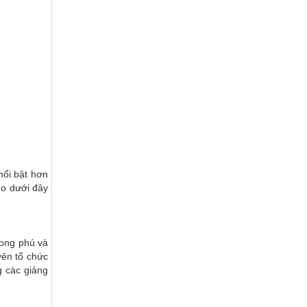
nổi bật hơn
do dưới đây
hong phú và
yên tổ chức
g các giảng