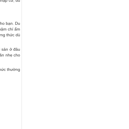
nhập cư, du
cho bạn. Du
thậm chí ẩm
ởng thức dù
i sản ở đâu
 ăn nhẹ cho
 chức thường