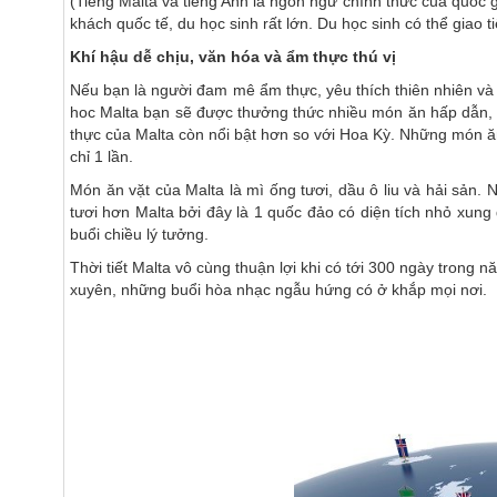
(Tiếng Malta và tiếng Anh là ngôn ngữ chính thức của quốc g
khách quốc tế, du học sinh rất lớn. Du học sinh có thể giao
Khí hậu dễ chịu, văn hóa và ẩm thực thú vị
Nếu bạn là người đam mê ẩm thực, yêu thích thiên nhiên v
hoc Malta bạn sẽ được thưởng thức nhiều món ăn hấp dẫn, t
thực của Malta còn nổi bật hơn so với Hoa Kỳ. Những món ăn
chỉ 1 lần.
Món ăn vặt của Malta là mì ống tươi, dầu ô liu và hải sản.
tươi hơn Malta bởi đây là 1 quốc đảo có diện tích nhỏ xung
buổi chiều lý tưởng.
Thời tiết Malta vô cùng thuận lợi khi có tới 300 ngày trong 
xuyên, những buổi hòa nhạc ngẫu hứng có ở khắp mọi nơi.