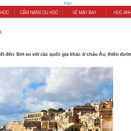
 HỌC
CẨM NANG DU HỌC
VÉ MÁY BAY
HỌC AN
a
t đến. Bởi so với các quốc gia khác ở châu Âu, thiên đườn