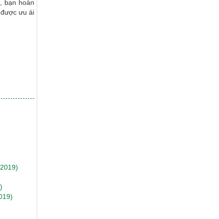
a, bạn hoàn
 được ưu ái
/2019)
)
019)