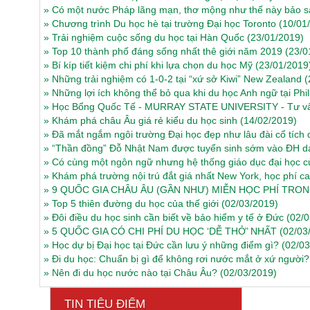
»
Có một nước Pháp lãng mạn, thơ mộng như thế này bảo s
»
Chương trình Du học hè tại trường Đại học Toronto
(10/01
»
Trải nghiệm cuộc sống du học tại Hàn Quốc
(23/01/2019)
»
Top 10 thành phố đáng sống nhất thê giới năm 2019
(23/0
»
Bí kíp tiết kiệm chi phí khi lựa chọn du học Mỹ
(23/01/2019
»
Những trải nghiệm có 1-0-2 tại “xứ sở Kiwi” New Zealand
(
»
Những lợi ích không thể bỏ qua khi du học Anh ngữ tại Phil
»
Học Bổng Quốc Tế - MURRAY STATE UNIVERSITY - Tư vấ
»
Khám phá châu Âu giá rẻ kiểu du học sinh
(14/02/2019)
»
Đã mắt ngắm ngôi trường Đại học đẹp như lâu đài cổ tích d
»
“Thần đồng” Đỗ Nhật Nam được tuyển sinh sớm vào ĐH da
»
Có cùng một ngôn ngữ nhưng hệ thống giáo dục đại học củ
»
Khám phá trường nội trú đắt giá nhất New York, học phí c
»
9 QUỐC GIA CHÂU ÂU (GẦN NHƯ) MIỄN HỌC PHÍ TRON
»
Top 5 thiên đường du học của thế giới
(02/03/2019)
»
Đôi điều du học sinh cần biết về bảo hiểm y tế ở Đức
(02/
»
5 QUỐC GIA CÓ CHI PHÍ DU HỌC ‘DỄ THỞ’ NHẤT
(02/03
»
Học dự bị Đại học tại Đức cần lưu ý những điểm gì?
(02/03
»
Đi du học: Chuẩn bị gì để không rơi nước mắt ở xứ người?
»
Nên đi du học nước nào tại Châu Âu?
(02/03/2019)
TIN TIÊU ĐIỂM