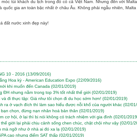
 móc túi khách du lịch trong đó có cả Việt Nam. Nhưng đến với Malt
 là quốc gia an toàn bậc nhất ở châu Âu. Không phải ngẫu nhiên, Malta
á đất nước xinh đẹp này!
G 10 - 2016
(13/09/2016)
đẳng Hoa kỳ - American Education Expo
(22/09/2016)
c mới khi muốn đến Canada
(02/01/2019)
ng ĐH nhưng nằm trong top 3% tốt nhất thế giới
(02/01/2019)
i và đi thực tập: Giá như tôi chọn đi du học sớm hơn!
(02/01/2019)
h ra ở vạch đích thì làm sao hiểu được nỗi khổ của người khác
(02/01
do bạn chọn, đừng nạn nhân hoá bản thân
(02/01/2019)
 cơ hội, ở lại thì bị nói không có trách nhiệm với gia đình
(02/01/2019
 thế giới lại phải chịu cảnh sống chen chúc, chật chội như vậy
(02/01/2
 mà ngỡ như ở nhà ai đó xa lạ
(02/01/2019)
m GPA cao nhưng điểm SAT thấp
(02/01/2019)