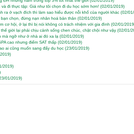
ng ĐH nhưng nằm trong top 3% tốt nhất thế giới
(02/01/2019)
i và đi thực tập: Giá như tôi chọn đi du học sớm hơn!
(02/01/2019)
h ra ở vạch đích thì làm sao hiểu được nỗi khổ của người khác
(02/01
do bạn chọn, đừng nạn nhân hoá bản thân
(02/01/2019)
 cơ hội, ở lại thì bị nói không có trách nhiệm với gia đình
(02/01/2019
 thế giới lại phải chịu cảnh sống chen chúc, chật chội như vậy
(02/01/2
 mà ngỡ như ở nhà ai đó xa lạ
(02/01/2019)
m GPA cao nhưng điểm SAT thấp
(02/01/2019)
ao ai cũng muốn sang đấy du học
(23/01/2019)
/2019)
1/2019)
)
23/01/2019)