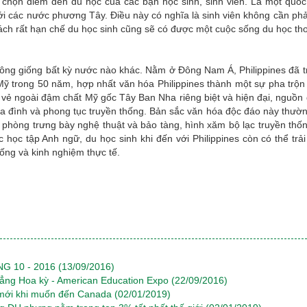
nh chọn điểm đến du học của các bạn học sinh, sinh viên. Là một quố
ới các nước phương Tây. Điều này có nghĩa là sinh viên không cần phải
sách rất hạn chế du học sinh cũng sẽ có được một cuộc sống du học tho
không giống bất kỳ nước nào khác. Nằm ở Đông Nam Á, Philippines đã t
Mỹ trong 50 năm, hợp nhất văn hóa Philippines thành một sự pha trộ
ẻ ngoài đậm chất Mỹ gốc Tây Ban Nha riêng biệt và hiện đại, nguồn
ia đình và phong tục truyền thống. Bản sắc văn hóa độc đáo này thườ
phòng trưng bày nghệ thuật và bảo tàng, hình xăm bộ lạc truyền thốn
 học tập Anh ngữ, du học sinh khi đến với Philippines còn có thể trả
ống và kinh nghiệm thực tế.
G 10 - 2016
(13/09/2016)
đẳng Hoa kỳ - American Education Expo
(22/09/2016)
c mới khi muốn đến Canada
(02/01/2019)