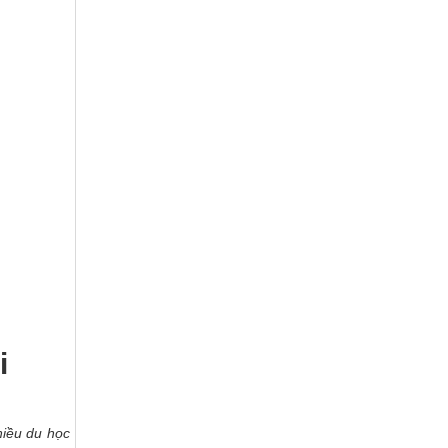
i
hiều du học