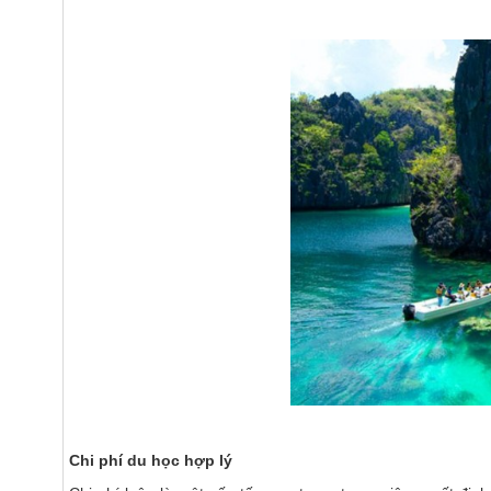
C
hi phí
du học
hợp lý