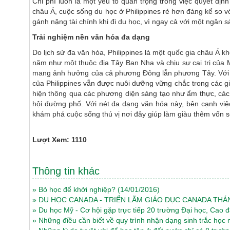
Chi phí luôn là một yếu tố quan trọng trong việc quyết đị
châu Á, cuộc sống du học ở Philippines rẻ hơn đáng kể so v
gánh nặng tài chính khi đi du học, vì ngay cả với một ngân 
Trải nghiệm nền văn hóa đa dạng
Do lịch sử đa văn hóa, Philippines là một quốc gia châu Á 
năm như một thuộc địa Tây Ban Nha và chịu sự cai trị của 
mang ảnh hưởng của cả phương Đông lẫn phương Tây. Với v
của Philippines vẫn được nuôi dưỡng vững chắc trong các g
hiện thông qua các phương diện sáng tạo như ẩm thực, các 
hội đường phố. Với nét đa dạng văn hóa này, bên cạnh việc
khám phá cuộc sống thú vị nơi đây giúp làm giàu thêm vốn s
Lượt Xem: 1110
Thông tin khác
»
Bỏ học để khởi nghiệp?
(14/01/2016)
»
DU HỌC CANADA - TRIỂN LÃM GIÁO DỤC CANADA THÁN
»
Du học Mỹ - Cơ hội gặp trực tiếp 20 trường Đại học, Cao 
»
Những điều cần biết về quy trình nhận dạng sinh trắc họ