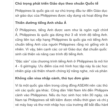
Chú trọng phát triển Giáo dục theo chuẩn Quốc tế
Philippines là quốc gia có sự chú trọng đầu tư đến Giáo dụ
sở giáo dục của Philippines được xây dựng và hoạt động the
Thiên đường tiếng Anh châu Á
Ở Philippines, tiếng Anh được xem như là ngôn ngữ chính
Á, Philippines là quốc gia đứng thứ 3 về trình độ tiếng A
cũng liên tục xếp hạng Philippines là quốc gia nói tiếng A
chuẩn tiếng Anh của người Philippines rằng nó giống với â
nhiên. Vì vậy, bên cạnh các cơ sở Giáo dục đạt chuẩn quốc 
sinh cải thiện và nâng cao trình độ tiếng Anh.
“Đặc sản” của chương trình tiếng Anh ở Philippines là mô hìn
4 - 6 giờ/ngày. Ưu điểm của mô hình học tập này là các học v
nhiên giúp cải thiện nhanh chóng kỹ năng nghe, nói và phản 
Không cần visa nhập cảnh, thủ tục đơn giản
Vì là một quốc gia nằm trong cộng đồng ASEAN nên các thủ t
với các quốc gia khác. Công dân Việt Nam khi đến Philippin
cảnh vào Philippines. Nếu du học sinh học trên 30 ngày, cá
Nam tại Philippines sẽ tiết kiệm được nhiều thời gian và chi
vé máy bay và thư mời nhập học của trường để bắt đầu hành