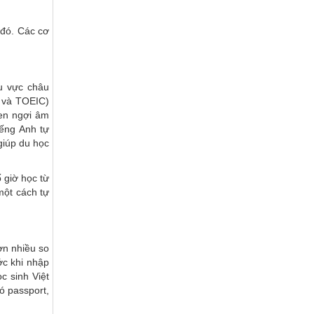
 đó. Các cơ
hu vực châu
L và TOEIC)
hen ngợi âm
iếng Anh tự
giúp du học
ố giờ học từ
một cách tự
ơn nhiều so
ớc khi nhập
c sinh Việt
có passport,