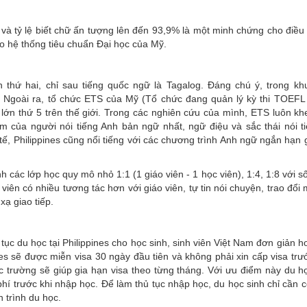
c và tỷ lệ biết chữ ấn tượng lên đến 93,9% là một minh chứng cho điều
o hệ thống tiêu chuẩn Đại học của Mỹ.
 thứ hai, chỉ sau tiếng quốc ngữ là Tagalog. Đáng chú ý, trong k
nh. Ngoài ra, tổ chức ETS của Mỹ (Tổ chức đang quản lý kỳ thi TOEF
nh lớn thứ 5 trên thế giới. Trong các nghiên cứu của mình, ETS luôn k
m của người nói tiếng Anh bản ngữ nhất, ngữ điệu và sắc thái nói t
tế, Philippines cũng nổi tiếng với các chương trình Anh ngữ ngắn hạn 
h các lớp học quy mô nhỏ 1:1 (1 giáo viên - 1 học viên), 1:4, 1:8 với s
iên có nhiều tương tác hơn với giáo viên, tự tin nói chuyện, trao đổi 
xạ giao tiếp.
ục du học tại Philippines cho học sinh, sinh viên Việt Nam đơn giản h
es sẽ được miễn visa 30 ngày đầu tiên và không phải xin cấp visa trư
c trường sẽ giúp gia hạn visa theo từng tháng. Với ưu điểm này du họ
 phí trước khi nhập học. Để làm thủ tục nhập học, du học sinh chỉ cần 
 trình du học.