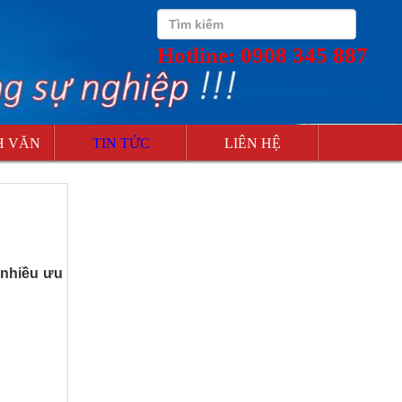
Hotline: 0908 345 887
H VĂN
TIN TỨC
LIÊN HỆ
 nhiều ưu