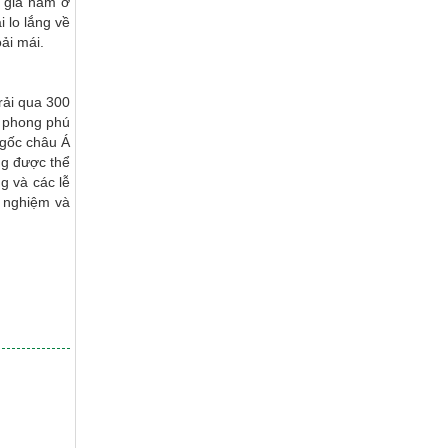
c gia nằm ở
 lo lắng về
ải mái.
rải qua 300
n phong phú
 gốc châu Á
ng được thể
g và các lễ
i nghiệm và