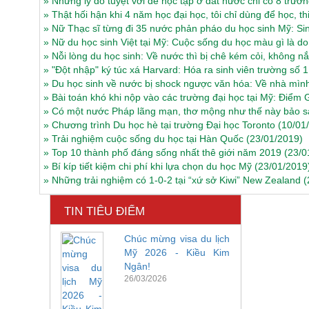
»
Những lý do tuyệt vời để học tập ở đất nước chỉ có 8 trườ
»
Thật hối hận khi 4 năm học đại học, tôi chỉ dùng để học, th
»
Nữ Thạc sĩ từng đi 35 nước phản pháo du học sinh Mỹ: Sin
»
Nữ du học sinh Việt tại Mỹ: Cuộc sống du học màu gì là 
»
Nỗi lòng du học sinh: Về nước thì bị chê kém cỏi, không nắm
»
"Đột nhập" ký túc xá Harvard: Hóa ra sinh viên trường số 1
»
Du học sinh về nước bị shock ngược văn hóa: Về nhà mình
»
Bài toán khó khi nộp vào các trường đại học tại Mỹ: Điể
»
Có một nước Pháp lãng mạn, thơ mộng như thế này bảo s
»
Chương trình Du học hè tại trường Đại học Toronto
(10/01
»
Trải nghiệm cuộc sống du học tại Hàn Quốc
(23/01/2019)
»
Top 10 thành phố đáng sống nhất thê giới năm 2019
(23/0
»
Bí kíp tiết kiệm chi phí khi lựa chọn du học Mỹ
(23/01/2019
»
Những trải nghiệm có 1-0-2 tại “xứ sở Kiwi” New Zealand
(
TIN TIÊU ĐIỂM
Chúc mừng visa du lịch
Mỹ 2026 - Kiều Kim
Ngân!
26/03/2026