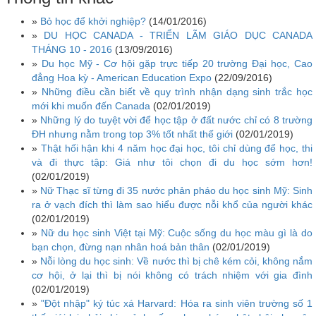
»
Bỏ học để khởi nghiệp?
(14/01/2016)
»
DU HỌC CANADA - TRIỂN LÃM GIÁO DỤC CANADA
THÁNG 10 - 2016
(13/09/2016)
»
Du học Mỹ - Cơ hội gặp trực tiếp 20 trường Đại học, Cao
đẳng Hoa kỳ - American Education Expo
(22/09/2016)
»
Những điều cần biết về quy trình nhận dạng sinh trắc học
mới khi muốn đến Canada
(02/01/2019)
»
Những lý do tuyệt vời để học tập ở đất nước chỉ có 8 trường
ĐH nhưng nằm trong top 3% tốt nhất thế giới
(02/01/2019)
»
Thật hối hận khi 4 năm học đại học, tôi chỉ dùng để học, thi
và đi thực tập: Giá như tôi chọn đi du học sớm hơn!
(02/01/2019)
»
Nữ Thạc sĩ từng đi 35 nước phản pháo du học sinh Mỹ: Sinh
ra ở vạch đích thì làm sao hiểu được nỗi khổ của người khác
(02/01/2019)
»
Nữ du học sinh Việt tại Mỹ: Cuộc sống du học màu gì là do
bạn chọn, đừng nạn nhân hoá bản thân
(02/01/2019)
»
Nỗi lòng du học sinh: Về nước thì bị chê kém cỏi, không nắm
cơ hội, ở lại thì bị nói không có trách nhiệm với gia đình
(02/01/2019)
»
"Đột nhập" ký túc xá Harvard: Hóa ra sinh viên trường số 1