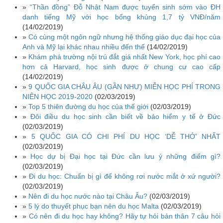
»
“Thần đồng” Đỗ Nhật Nam được tuyển sinh sớm vào ĐH
danh tiếng Mỹ với học bổng khủng 1,7 tỷ VNĐ/năm
(14/02/2019)
»
Có cùng một ngôn ngữ nhưng hệ thống giáo dục đại học của
Anh và Mỹ lại khác nhau nhiều đến thế
(14/02/2019)
»
Khám phá trường nội trú đắt giá nhất New York, học phí cao
hơn cả Harvard, học sinh được ở chung cư cao cấp
(14/02/2019)
»
9 QUỐC GIA CHÂU ÂU (GẦN NHƯ) MIỄN HỌC PHÍ TRONG
NIÊN HỌC 2019-2020
(02/03/2019)
»
Top 5 thiên đường du học của thế giới
(02/03/2019)
»
Đôi điều du học sinh cần biết về bảo hiểm y tế ở Đức
(02/03/2019)
»
5 QUỐC GIA CÓ CHI PHÍ DU HỌC ‘DỄ THỞ’ NHẤT
(02/03/2019)
»
Học dự bị Đại học tại Đức cần lưu ý những điểm gì?
(02/03/2019)
»
Đi du học: Chuẩn bị gì để không rơi nước mắt ở xứ người?
(02/03/2019)
»
Nên đi du học nước nào tại Châu Âu?
(02/03/2019)
»
5 lý do thuyết phục bạn nên du học Malta
(02/03/2019)
»
Có nên đi du học hay không? Hãy tự hỏi bản thân 7 câu hỏi