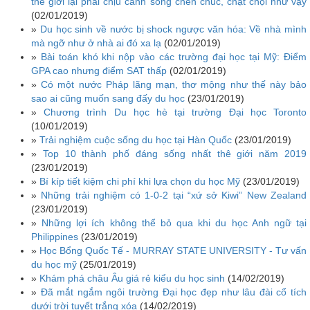
thế giới lại phải chịu cảnh sống chen chúc, chật chội như vậy
(02/01/2019)
»
Du học sinh về nước bị shock ngược văn hóa: Về nhà mình
mà ngỡ như ở nhà ai đó xa lạ
(02/01/2019)
»
Bài toán khó khi nộp vào các trường đại học tại Mỹ: Điểm
GPA cao nhưng điểm SAT thấp
(02/01/2019)
»
Có một nước Pháp lãng mạn, thơ mộng như thế này bảo
sao ai cũng muốn sang đấy du học
(23/01/2019)
»
Chương trình Du học hè tại trường Đại học Toronto
(10/01/2019)
»
Trải nghiệm cuộc sống du học tại Hàn Quốc
(23/01/2019)
»
Top 10 thành phố đáng sống nhất thê giới năm 2019
(23/01/2019)
»
Bí kíp tiết kiệm chi phí khi lựa chọn du học Mỹ
(23/01/2019)
»
Những trải nghiệm có 1-0-2 tại “xứ sở Kiwi” New Zealand
(23/01/2019)
»
Những lợi ích không thể bỏ qua khi du học Anh ngữ tại
Philippines
(23/01/2019)
»
Học Bổng Quốc Tế - MURRAY STATE UNIVERSITY - Tư vấn
du học mỹ
(25/01/2019)
»
Khám phá châu Âu giá rẻ kiểu du học sinh
(14/02/2019)
»
Đã mắt ngắm ngôi trường Đại học đẹp như lâu đài cổ tích
dưới trời tuyết trắng xóa
(14/02/2019)