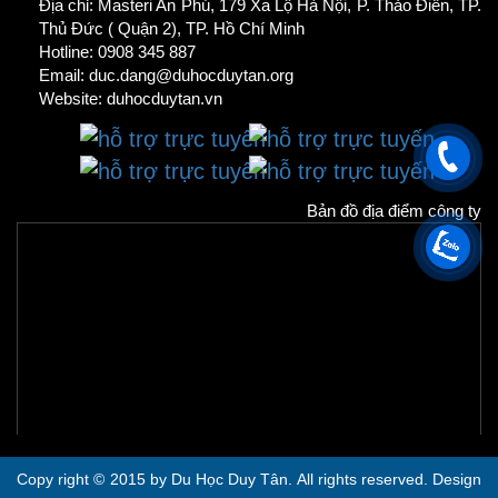
Địa chỉ: Masteri An Phú, 179 Xa Lộ Hà Nội, P. Thảo Điền, TP.
Thủ Đức ( Quận 2), TP. Hồ Chí Minh
Hotline: 0908 345 887
Email: duc.dang@duhocduytan.org
Website:
duhocduytan.vn
Bản đồ địa điểm công ty
Copy right © 2015 by Du Học Duy Tân. All rights reserved. Design