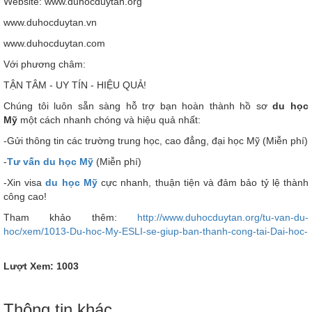
Website: www.duhocduytan.org
www.duhocduytan.vn
www.duhocduytan.com
Với phương châm:
TẬN TÂM - UY TÍN - HIỆU QUẢ!
Chúng tôi luôn sẵn sàng hỗ trợ bạn hoàn thành hồ sơ
du học
Mỹ
một cách nhanh chóng và hiệu quả nhất:
-Gửi thông tin các trường trung học, cao đẳng, đại học Mỹ (Miễn phí)
-
Tư vấn du học Mỹ
(Miễn phí)
-Xin visa
du học Mỹ
cực nhanh, thuận tiện và đảm bảo tỷ lệ thành
công cao!
Tham khảo thêm:
http://www.duhocduytan.org/tu-van-du-
hoc/xem/1013-Du-hoc-My-ESLI-se-giup-ban-thanh-cong-tai-Dai-hoc-
Lượt Xem: 1003
Thông tin khác