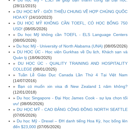
»
Du học Mỹ - ESLI sẽ giúp bạn thành công tại Đại học.
(28/11/2015)
»
DU HỌC MỸ - GIỚI THIỆU CHUNG VỀ HỢP CHỦNG QUỐC
HOA KỲ
(24/10/2023)
»
DU HỌC MỸ KHÔNG CẦN TOEFL, CÓ HỌC BỔNG 750
USD!
(08/05/2026)
»
Du học Mỹ không cần TOEFL - ELS Language Centers
(08/05/2026)
»
Du học Mỹ - University of North Alabama (UNA)
(08/05/2026)
»
DU HỌC ÚC - Học viện Gurkhas về Du lịch, Khách sạn và
Quản lý
(18/06/2025)
»
DU HỌC ÚC - QUALITY TRAINING AND HOSPITALITY
COLLEGE
(08/01/2025)
»
Tuần Lễ Giáo Dục Canada Lần Thứ 4 Tại Việt Nam
(14/07/2016)
»
Bạn có muốn xin visa đi New Zealand 1 năm không?
(12/01/2018)
»
Du học Singapore - Đại Học James Cook - sự lựa chọn tối
ưu!
(08/05/2026)
»
DU HỌC MỸ - CAO ĐẲNG CỘNG ĐỒNG NORTH SEATTLE
(07/05/2026)
»
Du học Mỹ - Drexel – ĐH danh tiếng Hoa Kỳ, học bổng lên
đến $23,000
(07/05/2026)