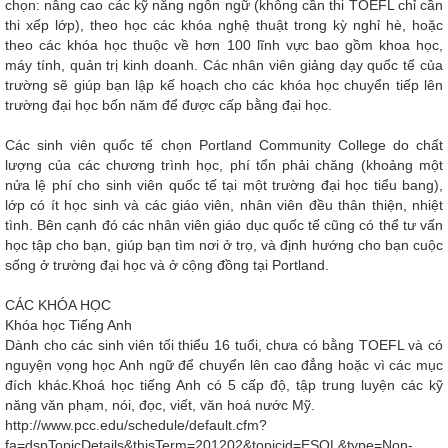
chọn: nâng cao các kỹ năng ngôn ngữ (không cần thi TOEFL chỉ cần
thi xếp lớp), theo học các khóa nghệ thuật trong kỳ nghỉ hè, hoặc
theo các khóa học thuộc về hơn 100 lĩnh vực bao gồm khoa học,
máy tính, quản trị kinh doanh. Các nhân viên giảng dạy quốc tế của
trường sẽ giúp bạn lập kế hoạch cho các khóa học chuyển tiếp lên
trường đại học bốn năm để được cấp bằng đại học.
Các sinh viên quốc tế chọn Portland Community College do chất
lượng của các chương trình học, phí tổn phải chăng (khoảng một
nửa lệ phí cho sinh viên quốc tế tại một trường đại học tiểu bang),
lớp có ít học sinh và các giáo viên, nhân viên đều thân thiện, nhiệt
tình. Bên cạnh đó các nhân viên giáo dục quốc tế cũng có thể tư vấn
học tập cho bạn, giúp bạn tìm nơi ở trọ, và định hướng cho bạn cuộc
sống ở trường đại học và ở cộng đồng tại Portland.
CÁC KHÓA HỌC
Khóa học Tiếng Anh
Dành cho các sinh viên tối thiểu 16 tuổi, chưa có bằng TOEFL và có
nguyện vọng học Anh ngữ để chuyển lên cao đẳng hoặc vì các mục
đích khác.Khoá học tiếng Anh có 5 cấp độ, tập trung luyện các kỹ
năng văn phạm, nói, đọc, viết, văn hoá nước Mỹ.
http://www.pcc.edu/schedule/default.cfm?
fa=dspTopicDetails&thisTerm=201202&topicid=ESOL&type=Non-