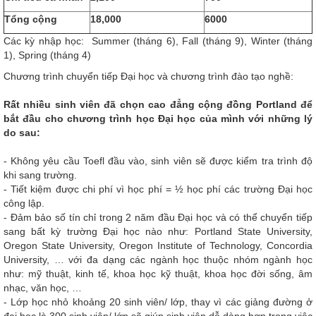
Tổng cộng
18,000
6000
Các kỳ nhập học: Summer (tháng 6), Fall (tháng 9), Winter (tháng
1), Spring (tháng 4)
Chương trình chuyển tiếp Đại học và chương trình đào tạo nghề:
Rất nhiều sinh viên đã chọn cao đẳng cộng đồng Portland để
bắt đầu cho chương trình học Đại học của mình với những lý
do sau:
- Không yêu cầu Toefl đầu vào, sinh viên sẽ được kiểm tra trình độ
khi sang trường.
- Tiết kiệm được chi phí vì học phí = ½ học phí các trường Đại học
công lập.
- Đảm bảo số tín chỉ trong 2 năm đầu Đại học và có thể chuyển tiếp
sang bất kỳ trường Đại học nào như: Portland State University,
Oregon State University, Oregon Institute of Technology, Concordia
University, … với đa dạng các ngành học thuộc nhóm ngành học
như: mỹ thuật, kinh tế, khoa học kỹ thuật, khoa học đời sống, âm
nhạc, văn học, …
- Lớp học nhỏ khoảng 20 sinh viên/ lớp, thay vì các giảng đường ở