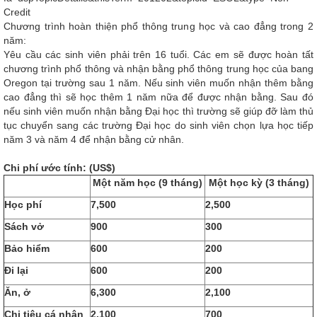
Credit
Chương trình hoàn thiện phổ thông trung học và cao đẳng trong 2
năm:
Yêu cầu các sinh viên phải trên 16 tuổi. Các em sẽ được hoàn tất
chương trình phổ thông và nhận bằng phổ thông trung học của bang
Oregon tại trường sau 1 năm. Nếu sinh viên muốn nhận thêm bằng
cao đẳng thì sẽ học thêm 1 năm nữa để được nhận bằng. Sau đó
nếu sinh viên muốn nhận bằng Đại học thì trường sẽ giúp đỡ làm thủ
tục chuyển sang các trường Đại học do sinh viên chọn lựa học tiếp
năm 3 và năm 4 để nhận bằng cử nhân.
Chi phí ước tính: (US$)
Một năm học (9 tháng)
Một học kỳ (3 tháng)
Học phí
7,500
2,500
Sách vở
900
300
Bảo hiểm
600
200
Đi lại
600
200
Ăn, ở
6,300
2,100
Chi tiêu cá nhân
2,100
700