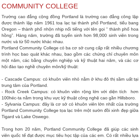
COMMUNITY COLLEGE
Trường cao đẳng cộng đồng Portland là trường cao đẳng công lập
được thành lập năm 1961 toạ lạc tại thành phố Portland, tiểu bang
Oregon – thành phố nhộn nhịp nổi tiếng với tên gọi “ thành phố hoa
hồng”. Hàng năm, trường đã tuyển sinh hơn 98,000 sinh viên trong
nước và từ 50 nước khác nhau.
Portland Community College có ba cơ sở cung cấp rất nhiều chương
trình học bao quát khác nhau, bao gồm các chứng chỉ chuyên môn
một năm, các bằng chuyên nghiệp và kỹ thuật hai năm, và các cơ
hội đào tạo nghề chuyên môn/kỹ thuật:
- Cascade Campus: có khuôn viên nhỏ nằm ở khu đô thị sầm uất tại
trung tâm của Portland.
- Rock Creek Campus: có khuôn viên rộng lớn với diện tích hơn
100héc-ta nằm trong khu vực kỹ thuật công nghệ cao gần Hillsboro.
- Sylvania Campus: đây là cơ sở có khuôn viên lớn nhất của trường
Portland Community College tọa lạc trên một sườn đồi xinh đẹp giữa
Tigard và Lake Oswego.
Trong hơn 20 năm, Portland Community College đã giúp các sinh
viên quốc tế đạt được mục tiêu học tập của các em. Có rất nhiều lựa