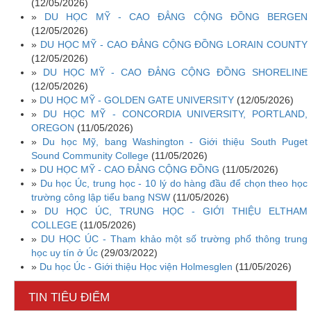
(12/05/2026)
»
DU HỌC MỸ - CAO ĐẲNG CỘNG ĐỒNG BERGEN
(12/05/2026)
»
DU HỌC MỸ - CAO ĐẲNG CỘNG ĐỒNG LORAIN COUNTY
(12/05/2026)
»
DU HỌC MỸ - CAO ĐẲNG CỘNG ĐỒNG SHORELINE
(12/05/2026)
»
DU HỌC MỸ - GOLDEN GATE UNIVERSITY
(12/05/2026)
»
DU HỌC MỸ - CONCORDIA UNIVERSITY, PORTLAND,
OREGON
(11/05/2026)
»
Du học Mỹ, bang Washington - Giới thiệu South Puget
Sound Community College
(11/05/2026)
»
DU HỌC MỸ - CAO ĐẲNG CỘNG ĐỒNG
(11/05/2026)
»
Du học Úc, trung học - 10 lý do hàng đầu để chọn theo học
trường công lập tiểu bang NSW
(11/05/2026)
»
DU HỌC ÚC, TRUNG HỌC - GIỚI THIỆU ELTHAM
COLLEGE
(11/05/2026)
»
DU HỌC ÚC - Tham khảo một số trường phổ thông trung
học uy tín ở Úc
(29/03/2022)
»
Du học Úc - Giới thiệu Học viện Holmesglen
(11/05/2026)
TIN TIÊU ĐIỂM