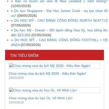
»
Bạn có muốn xin visa đi New Zealand 1 năm không?
(12/01/2018)
»
Du học Singapore - Đại Học James Cook - sự lựa chọn tối
ưu!
(08/05/2026)
»
DU HỌC MỸ - CAO ĐẲNG CỘNG ĐỒNG NORTH SEATTLE
(07/05/2026)
»
Du học Mỹ - Drexel – ĐH danh tiếng Hoa Kỳ, học bổng lên
đến $23,000
(07/05/2026)
»
DU HỌC MỸ - CAO ĐẲNG CỘNG ĐỒNG FOOTHILL + DE
ANZA
(07/05/2026)
TIN TIÊU ĐIỂM
Chúc mừng visa du lịch Mỹ 2026 - Kiều Kim Ngân!
26/03/2026
Chúc mừng visa du học Úc, Võ Minh Lộc!
25/02/2026