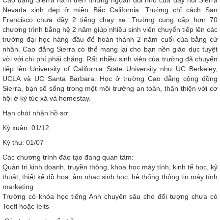
Cao đẳng Sierra nằm trên những ngọan đồi nhỏ của dãy núi Sierra
Nevada xinh đẹp ở miền Bắc California. Trường chỉ cách San
Francisco chưa đầy 2 tiếng chạy xe. Trường cung cấp hơn 70
chương trình bằng hệ 2 năm giúp nhiều sinh viên chuyển tiếp lên các
trường đại học hàng đầu để hoàn thành 2 năm cuối của bằng cử
nhân. Cao đẳng Sierra có thể mang lại cho bạn nền giáo dục tuyệt
vời với chi phí phải chăng. Rất nhiều sinh viên của trường đã chuyển
tiếp lên University of California State University như UC Berkeley,
UCLA và UC Santa Barbara. Học ở trường Cao đẳng cộng đồng
Sierra, bạn sẽ sống trong một môi trường an toàn, thân thiện với cơ
hội ở ký túc xá và homestay.
Hạn chót nhận hồ sơ
Kỳ xuân: 01/12
Kỳ thu: 01/07
Các chương trình đào tạo đáng quan tâm:
Quản trị kinh doanh, truyền thông, khoa học máy tính, kinh tế học, kỹ
thuật, thiết kế đồ họa, âm nhạc sinh học, hệ thống thông tin máy tính
marketing
Trường có khóa học tiếng Anh chuyên sâu cho đối tượng chưa có
Toefl hoặc Ielts