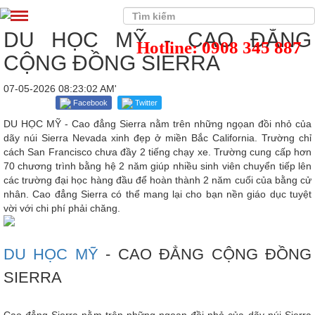
DU HỌC MỸ - CAO ĐẲNG
Hotline: 0908 345 887
CỘNG ĐỒNG SIERRA
07-05-2026 08:23:02 AM'
Facebook
Twitter
DU HỌC MỸ - Cao đẳng Sierra nằm trên những ngọan đồi nhỏ của
dãy núi Sierra Nevada xinh đẹp ở miền Bắc California. Trường chỉ
cách San Francisco chưa đầy 2 tiếng chạy xe. Trường cung cấp hơn
70 chương trình bằng hệ 2 năm giúp nhiều sinh viên chuyển tiếp lên
các trường đại học hàng đầu để hoàn thành 2 năm cuối của bằng cử
nhân. Cao đẳng Sierra có thể mang lại cho bạn nền giáo dục tuyệt
vời với chi phí phải chăng.
DU HỌC MỸ
- CAO ĐẲNG CỘNG ĐỒNG
SIERRA