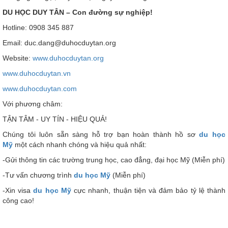
DU HỌC DUY TÂN – Con đường sự nghiệp!
Hotline: 0908 345 887
Email: duc.dang@duhocduytan.org
Website:
www.duhocduytan.org
www.duhocduytan.vn
www.duhocduytan.com
Với phương châm:
TẬN TÂM - UY TÍN - HIỆU QUẢ!
Chúng tôi luôn sẵn sàng hỗ trợ bạn hoàn thành hồ sơ
du học
Mỹ
một cách nhanh chóng và hiệu quả nhất:
-Gửi thông tin các trường trung học, cao đẳng, đại học Mỹ (Miễn phí)
-Tư vấn chương trình
du học Mỹ
(Miễn phí)
-Xin visa
du học Mỹ
cực nhanh, thuận tiện và đảm bảo tỷ lệ thành
công cao!