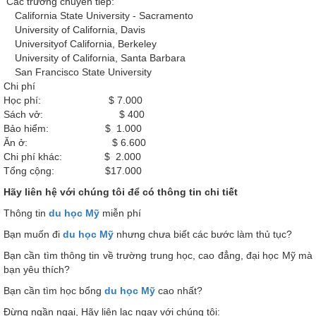
Các trường chuyển tiếp:
California State University - Sacramento
University of California, Davis
Universityof California, Berkeley
University of California, Santa Barbara
San Francisco State University
Chi phí
Học phí: $ 7.000
Sách vở: $ 400
Bảo hiểm: $ 1.000
Ăn ở: $ 6.600
Chi phí khác: $ 2.000
Tổng cộng: $17.000
Hãy liên hệ với chúng tôi để có thông tin chi tiết
Thông tin
du học Mỹ
miễn phí
Bạn muốn đi
du học Mỹ
nhưng chưa biết các bước làm thủ tục?
Bạn cần tìm thông tin về trường trung học, cao đẳng, đại học Mỹ mà
bạn yêu thích?
Bạn cần tìm học bổng
du học Mỹ
cao nhất?
Đừng ngần ngại, Hãy liên lạc ngay với chúng tôi: