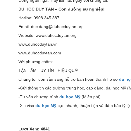
Đừng ngần ngại, Hãy liên lạc ngay với chúng tôi:
DU HỌC DUY TÂN – Con đường sự nghiệp!
Hotline: 0908 345 887
Email: duc.dang@duhocduytan.org
Website: www.duhocduytan.org
www.duhocduytan.vn
www.duhocduytan.com
Với phương châm:
TẬN TÂM - UY TÍN - HIỆU QUẢ!
Chúng tôi luôn sẵn sàng hỗ trợ bạn hoàn thành hồ sơ
du họ
-Gửi thông tin các trường trung học, cao đẳng, đại học Mỹ (
-Tư vấn chương trình
du học Mỹ
(Miễn phí)
-Xin visa
du học Mỹ
cực nhanh, thuận tiện và đảm bảo tỷ lệ
Lượt Xem: 4841