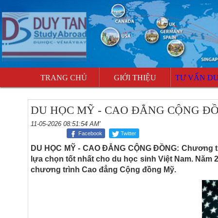
TRANG CHỦ
GIỚI THIỆU
TƯ VẤN D
DU HỌC MỸ - CAO ĐẲNG CỘNG Đ
11-05-2026 08:51:54 AM'
Facebook
Twitter
DU HỌC MỸ - CAO ĐẲNG CỘNG ĐỒNG: Chương trình
lựa chọn tốt nhất cho du học sinh Việt Nam. Năm 
chương trình Cao đẳng Cộng đồng Mỹ.