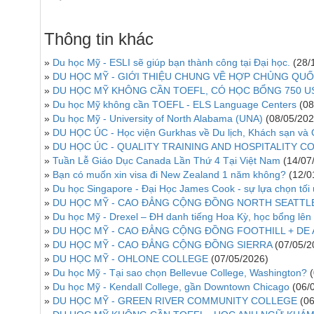
Thông tin khác
»
Du học Mỹ - ESLI sẽ giúp bạn thành công tại Đại học.
(28/
»
DU HỌC MỸ - GIỚI THIỆU CHUNG VỀ HỢP CHỦNG QUỐ
»
DU HỌC MỸ KHÔNG CẦN TOEFL, CÓ HỌC BỔNG 750 U
»
Du học Mỹ không cần TOEFL - ELS Language Centers
(08
»
Du học Mỹ - University of North Alabama (UNA)
(08/05/202
»
DU HỌC ÚC - Học viện Gurkhas về Du lịch, Khách sạn và
»
DU HỌC ÚC - QUALITY TRAINING AND HOSPITALITY 
»
Tuần Lễ Giáo Dục Canada Lần Thứ 4 Tại Việt Nam
(14/07
»
Bạn có muốn xin visa đi New Zealand 1 năm không?
(12/0
»
Du học Singapore - Đại Học James Cook - sự lựa chọn tối 
»
DU HỌC MỸ - CAO ĐẲNG CỘNG ĐỒNG NORTH SEATTL
»
Du học Mỹ - Drexel – ĐH danh tiếng Hoa Kỳ, học bổng lên
»
DU HỌC MỸ - CAO ĐẲNG CỘNG ĐỒNG FOOTHILL + DE 
»
DU HỌC MỸ - CAO ĐẲNG CỘNG ĐỒNG SIERRA
(07/05/2
»
DU HỌC MỸ - OHLONE COLLEGE
(07/05/2026)
»
Du học Mỹ - Tại sao chọn Bellevue College, Washington?
»
Du học Mỹ - Kendall College, gần Downtown Chicago
(06/
»
DU HỌC MỸ - GREEN RIVER COMMUNITY COLLEGE
(0