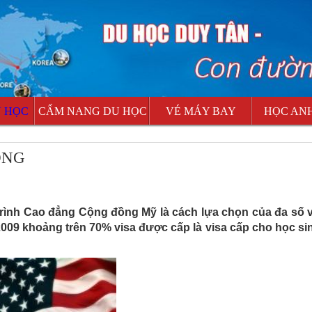
U HỌC
CẨM NANG DU HỌC
VÉ MÁY BAY
HỌC AN
ỒNG
 Cao đẳng Cộng đồng Mỹ là cách lựa chọn của đa số v
2009 khoảng trên 70% visa được cấp là visa cấp cho học si