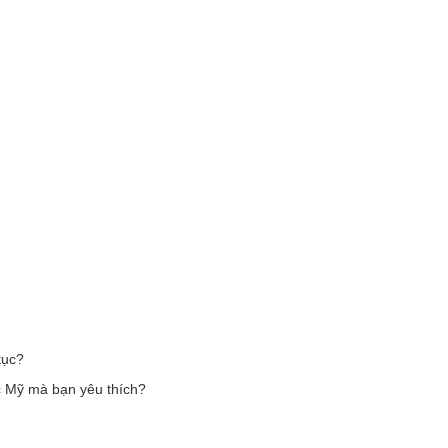
tục?
ọc Mỹ mà bạn yêu thích?