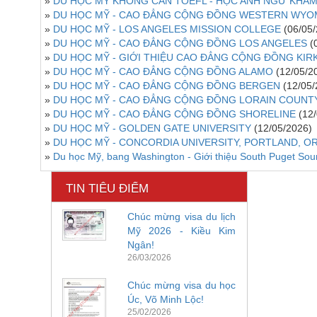
»
DU HỌC MỸ KHÔNG CẦN TOEFL - HỌC ANH NGỮ KHÁM
»
DU HỌC MỸ - CAO ĐẲNG CỘNG ĐỒNG WESTERN WYO
»
DU HỌC MỸ - LOS ANGELES MISSION COLLEGE
(06/05
»
DU HỌC MỸ - CAO ĐẲNG CỘNG ĐỒNG LOS ANGELES
(
»
DU HỌC MỸ - GIỚI THIỆU CAO ĐẲNG CỘNG ĐỒNG KI
»
DU HỌC MỸ - CAO ĐẲNG CỘNG ĐỒNG ALAMO
(12/05/2
»
DU HỌC MỸ - CAO ĐẲNG CỘNG ĐỒNG BERGEN
(12/05/
»
DU HỌC MỸ - CAO ĐẲNG CỘNG ĐỒNG LORAIN COUNT
»
DU HỌC MỸ - CAO ĐẲNG CỘNG ĐỒNG SHORELINE
(12
»
DU HỌC MỸ - GOLDEN GATE UNIVERSITY
(12/05/2026)
»
DU HỌC MỸ - CONCORDIA UNIVERSITY, PORTLAND, 
»
Du học Mỹ, bang Washington - Giới thiệu South Puget So
TIN TIÊU ĐIỂM
Chúc mừng visa du lịch
Mỹ 2026 - Kiều Kim
Ngân!
26/03/2026
Chúc mừng visa du học
Úc, Võ Minh Lộc!
25/02/2026