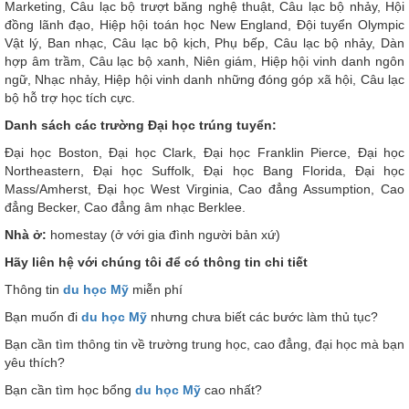
Marketing, Câu lạc bộ trượt băng nghệ thuật, Câu lạc bộ nhảy, Hội
đồng lãnh đạo, Hiệp hội toán học New England, Đội tuyển Olympic
Vật lý, Ban nhạc, Câu lạc bộ kịch, Phụ bếp, Câu lạc bộ nhảy, Dàn
hợp âm trầm, Câu lạc bộ xanh, Niên giám, Hiệp hội vinh danh ngôn
ngữ, Nhạc nhảy, Hiệp hội vinh danh những đóng góp xã hội, Câu lạc
bộ hỗ trợ học tích cực.
Danh sách các trường Đại học trúng tuyển:
Đại học Boston, Đại học Clark, Đại học Franklin Pierce, Đại học
Northeastern, Đại học Suffolk, Đại học Bang Florida, Đại học
Mass/Amherst, Đại học West Virginia, Cao đẳng Assumption, Cao
đẳng Becker, Cao đẳng âm nhạc Berklee.
Nhà ở:
homestay (ở với gia đình người bản xứ)
Hãy liên hệ với chúng tôi để có thông tin chi tiết
Thông tin
du học Mỹ
miễn phí
Bạn muốn đi
du học Mỹ
nhưng chưa biết các bước làm thủ tục?
Bạn cần tìm thông tin về trường trung học, cao đẳng, đại học mà bạn
yêu thích?
Bạn cần tìm học bổng
du học Mỹ
cao nhất?