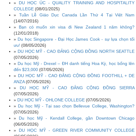
»
DU HỌC ÚC - QUALITY TRAINING AND HOSPITALITY
COLLEGE
(08/01/2025)
»
Tuần Lễ Giáo Dục Canada Lần Thứ 4 Tại Việt Nam
(14/07/2016)
»
Bạn có muốn xin visa đi New Zealand 1 năm không?
(12/01/2018)
»
Du học Singapore - Đại Học James Cook - sự lựa chọn tối
ưu!
(08/05/2026)
»
DU HỌC MỸ - CAO ĐẲNG CỘNG ĐỒNG NORTH SEATTLE
(07/05/2026)
»
Du học Mỹ - Drexel – ĐH danh tiếng Hoa Kỳ, học bổng lên
đến $23,000
(07/05/2026)
»
DU HỌC MỸ - CAO ĐẲNG CỘNG ĐỒNG FOOTHILL + DE
ANZA
(07/05/2026)
»
DU HỌC MỸ - CAO ĐẲNG CỘNG ĐỒNG SIERRA
(07/05/2026)
»
DU HỌC MỸ - OHLONE COLLEGE
(07/05/2026)
»
Du học Mỹ - Tại sao chọn Bellevue College, Washington?
(07/05/2026)
»
Du học Mỹ - Kendall College, gần Downtown Chicago
(06/05/2026)
»
DU HỌC MỸ - GREEN RIVER COMMUNITY COLLEGE