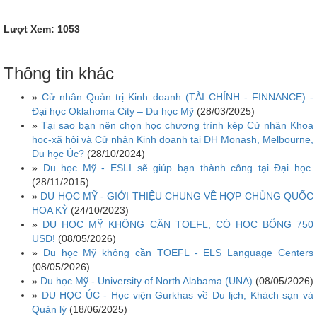
Lượt Xem: 1053
Thông tin khác
»
Cử nhân Quản trị Kinh doanh (TÀI CHÍNH - FINNANCE) -
Đại học Oklahoma City – Du học Mỹ
(28/03/2025)
»
Tại sao bạn nên chọn học chương trình kép Cử nhân Khoa
học-xã hội và Cử nhân Kinh doanh tại ĐH Monash, Melbourne,
Du học Úc?
(28/10/2024)
»
Du học Mỹ - ESLI sẽ giúp bạn thành công tại Đại học.
(28/11/2015)
»
DU HỌC MỸ - GIỚI THIỆU CHUNG VỀ HỢP CHỦNG QUỐC
HOA KỲ
(24/10/2023)
»
DU HỌC MỸ KHÔNG CẦN TOEFL, CÓ HỌC BỔNG 750
USD!
(08/05/2026)
»
Du học Mỹ không cần TOEFL - ELS Language Centers
(08/05/2026)
»
Du học Mỹ - University of North Alabama (UNA)
(08/05/2026)
»
DU HỌC ÚC - Học viện Gurkhas về Du lịch, Khách sạn và
Quản lý
(18/06/2025)