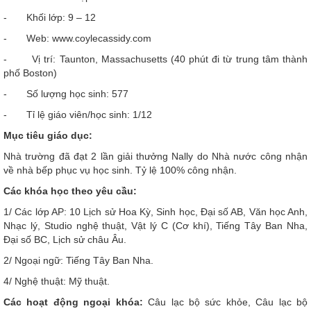
- Khối lớp: 9 – 12
- Web: www.coylecassidy.com
- Vị trí: Taunton, Massachusetts (40 phút đi từ trung tâm thành
phố Boston)
- Số lượng học sinh: 577
- Tỉ lệ giáo viên/học sinh: 1/12
Mục tiêu giáo dục:
Nhà trường đã đạt 2 lần giải thưởng Nally do Nhà nước công nhận
về nhà bếp phục vụ học sinh. Tỷ lệ 100% công nhận.
Các khóa học theo yêu cầu:
1/ Các lớp AP: 10 Lịch sử Hoa Kỳ, Sinh học, Đại số AB, Văn học Anh,
Nhạc lý, Studio nghệ thuật, Vật lý C (Cơ khí), Tiếng Tây Ban Nha,
Đại số BC, Lịch sử châu Âu.
2/ Ngoại ngữ: Tiếng Tây Ban Nha.
4/ Nghệ thuật: Mỹ thuật.
Các hoạt động ngoại khóa:
Câu lạc bộ sức khỏe, Câu lạc bộ