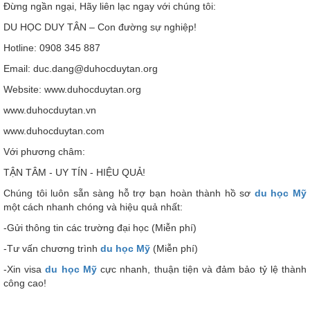
Đừng ngần ngại, Hãy liên lạc ngay với chúng tôi:
DU HỌC DUY TÂN – Con đường sự nghiệp!
Hotline: 0908 345 887
Email: duc.dang@duhocduytan.org
Website: www.duhocduytan.org
www.duhocduytan.vn
www.duhocduytan.com
Với phương châm:
TẬN TÂM - UY TÍN - HIỆU QUẢ!
Chúng tôi luôn sẵn sàng hỗ trợ bạn hoàn thành hồ sơ
du học Mỹ
một cách nhanh chóng và hiệu quả nhất:
-Gửi thông tin các trường đại học (Miễn phí)
-Tư vấn chương trình
du học Mỹ
(Miễn phí)
-Xin visa
du học Mỹ
cực nhanh, thuận tiện và đảm bảo tỷ lệ thành
công cao!