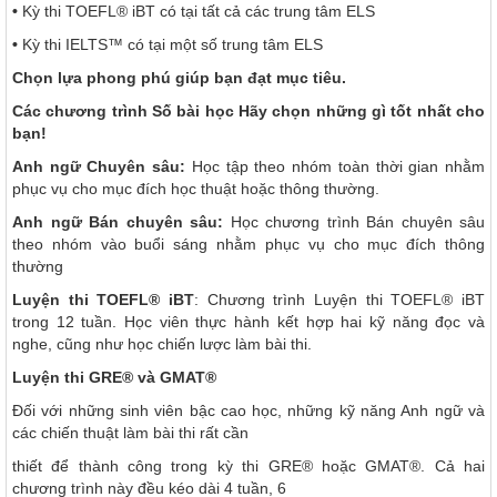
•
Kỳ thi TOEFL® iBT có tại tất cả các trung tâm ELS
•
Kỳ thi IELTS™ có tại một số trung tâm ELS
Chọn lựa phong phú giúp bạn đạt mục tiêu.
Các chương trình
Số bài học Hãy chọn những gì tốt nhất cho
bạn!
Anh ngữ Chuyên sâu:
Học tập theo nhóm toàn thời gian nhằm
phục vụ cho mục đích học thuật hoặc thông thường.
Anh ngữ Bán chuyên sâu:
Học chương trình Bán chuyên sâu
theo nhóm vào buổi sáng nhằm phục vụ cho mục đích thông
thường
Luyện thi TOEFL
®
iBT
: Chương trình Luyện thi TOEFL® iBT
trong 12 tuần. Học viên thực hành kết hợp hai kỹ năng đọc và
nghe, cũng như học chiến lược làm bài thi.
Luyện thi GRE
®
và GMAT
®
Đối với những sinh viên bậc cao học, những kỹ năng Anh ngữ và
các chiến thuật làm bài thi rất cần
thiết để thành công trong kỳ thi GRE® hoặc GMAT®. Cả hai
chương trình này đều kéo dài 4 tuần, 6