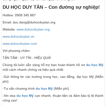
DU HỌC DUY TÂN – Con đường sự nghiệp!
Hotline: 0908 345 887
Email: duc.dang@duhocduytan.org
Website:
www.duhocduytan.org
www.duhocduytan.vn
www.duhocduytan.com
Với phương châm:
TẬN TÂM - UY TÍN - HIỆU QUẢ!
Chúng tôi luôn sẵn sàng hỗ trợ bạn hoàn thành hồ sơ
du học Mỹ
một cách nhanh chóng và hiệu quả nhất:
-Gửi thông tin các trường trung học, cao đẳng, đại học Mỹ (Miễn
phí)
-Tư vấn chương trình
du học Mỹ
(Miễn phí)
-Xin visa
du học Mỹ
cực nhanh, thuận tiện và đảm bảo tỷ lệ thành
công cao!