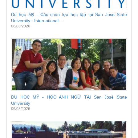
Du học Mỹ - Các chọn lựa học tập tại San Jose State
University - International ...
06/08/2026
DU HỌC MỸ - HỌC ANH NGỮ TẠI San José State
University
06/08/2026