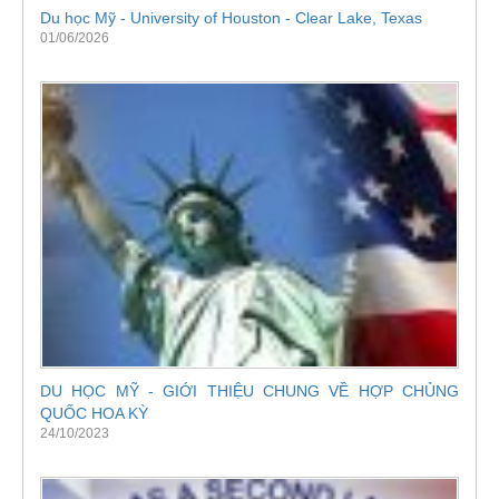
Du học Mỹ - University of Houston - Clear Lake, Texas
01/06/2026
DU HỌC MỸ - GIỚI THIỆU CHUNG VỀ HỢP CHỦNG
QUỐC HOA KỲ
24/10/2023