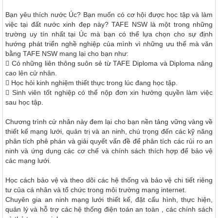
Bạn yêu thích nước Úc? Bạn muốn có cơ hội được học tập và làm
việc tại đất nước xinh đẹp này? TAFE NSW là một trong những
trường uy tín nhất tại Úc mà bạn có thể lựa chọn cho sự định
hướng phát triển nghề nghiệp của mình vì những ưu thế mà văn
bằng TAFE NSW mang lại cho bạn như:
 Có những liên thông suôn sẻ từ TAFE Diploma và Diploma nâng
cao lên cử nhân.
 Học hỏi kinh nghiệm thiết thực trong lúc đang học tập.
 Sinh viên tốt nghiệp có thể nộp đơn xin hưởng quyền làm việc
sau học tập.
Chương trình cử nhân này đem lại cho bạn nền tảng vững vàng về
thiết kế mạng lưới, quản trị và an ninh, chú trọng đến các kỹ năng
phân tích phê phán và giải quyết vấn đề để phân tích các rủi ro an
ninh và ứng dụng các cơ chế và chính sách thích hợp để bảo vệ
các mạng lưới.
Học cách bảo vệ và theo dõi các hệ thống và bảo vệ chi tiết riêng
tư của cá nhân và tổ chức trong môi trường mạng internet.
Chuyên gia an ninh mạng lưới thiết kế, đặt cấu hình, thực hiện,
quản lý và hỗ trợ các hệ thống điện toán an toàn , các chính sách