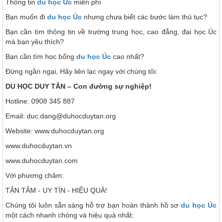
Thông tin
du học Úc
miễn phí
Bạn muốn đi
du học Úc
nhưng chưa biết các bước làm thủ tục?
Bạn cần tìm thông tin về trường trung học, cao đẳng, đại học Úc
mà bạn yêu thích?
Bạn cần tìm học bổng
du học Úc
cao nhất?
Đừng ngần ngại, Hãy liên lạc ngay với chúng tôi:
DU HỌC DUY TÂN – Con đường sự nghiệp!
Hotline: 0908 345 887
Email: duc.dang@duhocduytan.org
Website: www.duhocduytan.org
www.duhocduytan.vn
www.duhocduytan.com
Với phương châm:
TẬN TÂM - UY TÍN - HIỆU QUẢ!
Chúng tôi luôn sẵn sàng hỗ trợ bạn hoàn thành hồ sơ
du học Úc
một cách nhanh chóng và hiệu quả nhất: