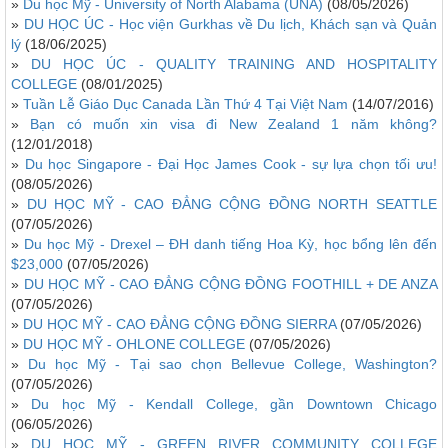
»
Du học Mỹ - University of North Alabama (UNA)
(08/05/2026)
»
DU HỌC ÚC - Học viện Gurkhas về Du lịch, Khách sạn và Quản
lý
(18/06/2025)
»
DU HỌC ÚC - QUALITY TRAINING AND HOSPITALITY
COLLEGE
(08/01/2025)
»
Tuần Lễ Giáo Dục Canada Lần Thứ 4 Tại Việt Nam
(14/07/2016)
»
Bạn có muốn xin visa đi New Zealand 1 năm không?
(12/01/2018)
»
Du học Singapore - Đại Học James Cook - sự lựa chọn tối ưu!
(08/05/2026)
»
DU HỌC MỸ - CAO ĐẲNG CỘNG ĐỒNG NORTH SEATTLE
(07/05/2026)
»
Du học Mỹ - Drexel – ĐH danh tiếng Hoa Kỳ, học bổng lên đến
$23,000
(07/05/2026)
»
DU HỌC MỸ - CAO ĐẲNG CỘNG ĐỒNG FOOTHILL + DE ANZA
(07/05/2026)
»
DU HỌC MỸ - CAO ĐẲNG CỘNG ĐỒNG SIERRA
(07/05/2026)
»
DU HỌC MỸ - OHLONE COLLEGE
(07/05/2026)
»
Du học Mỹ - Tại sao chọn Bellevue College, Washington?
(07/05/2026)
»
Du học Mỹ - Kendall College, gần Downtown Chicago
(06/05/2026)
»
DU HỌC MỸ - GREEN RIVER COMMUNITY COLLEGE