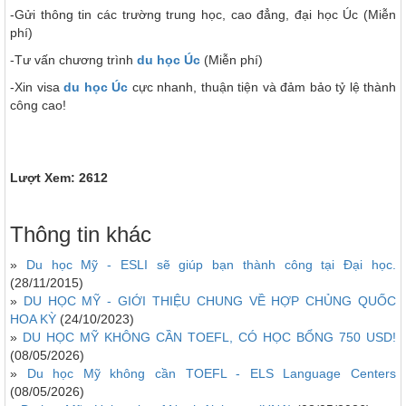
-Gửi thông tin các trường trung học, cao đẳng, đại học Úc (Miễn
phí)
-Tư vấn chương trình
du học Úc
(Miễn phí)
-Xin visa
du học Úc
cực nhanh, thuận tiện và đảm bảo tỷ lệ thành
công cao!
Lượt Xem: 2612
Thông tin khác
»
Du học Mỹ - ESLI sẽ giúp bạn thành công tại Đại học.
(28/11/2015)
»
DU HỌC MỸ - GIỚI THIỆU CHUNG VỀ HỢP CHỦNG QUỐC
HOA KỲ
(24/10/2023)
»
DU HỌC MỸ KHÔNG CẦN TOEFL, CÓ HỌC BỔNG 750 USD!
(08/05/2026)
»
Du học Mỹ không cần TOEFL - ELS Language Centers
(08/05/2026)