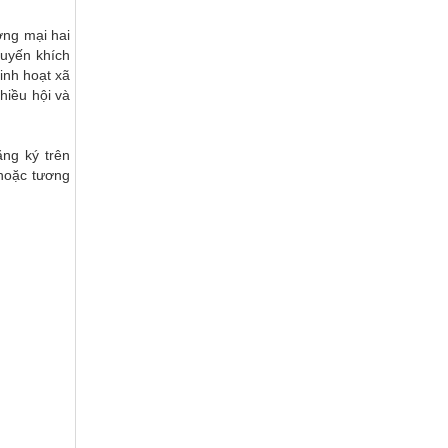
ơng mại hai
huyến khích
inh hoạt xã
nhiều hội và
ng ký trên
hoặc tương