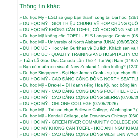
Thông tin khác
»
Du học Mỹ - ESLI sẽ giúp bạn thành công tại Đại học.
(28/
»
DU HỌC MỸ - GIỚI THIỆU CHUNG VỀ HỢP CHỦNG QUỐ
»
DU HỌC MỸ KHÔNG CẦN TOEFL, CÓ HỌC BỔNG 750 U
»
Du học Mỹ không cần TOEFL - ELS Language Centers
(08
»
Du học Mỹ - University of North Alabama (UNA)
(08/05/202
»
DU HỌC ÚC - Học viện Gurkhas về Du lịch, Khách sạn và
»
DU HỌC ÚC - QUALITY TRAINING AND HOSPITALITY 
»
Tuần Lễ Giáo Dục Canada Lần Thứ 4 Tại Việt Nam
(14/07
»
Bạn có muốn xin visa đi New Zealand 1 năm không?
(12/0
»
Du học Singapore - Đại Học James Cook - sự lựa chọn tối 
»
DU HỌC MỸ - CAO ĐẲNG CỘNG ĐỒNG NORTH SEATTL
»
Du học Mỹ - Drexel – ĐH danh tiếng Hoa Kỳ, học bổng lên
»
DU HỌC MỸ - CAO ĐẲNG CỘNG ĐỒNG FOOTHILL + DE 
»
DU HỌC MỸ - CAO ĐẲNG CỘNG ĐỒNG SIERRA
(07/05/2
»
DU HỌC MỸ - OHLONE COLLEGE
(07/05/2026)
»
Du học Mỹ - Tại sao chọn Bellevue College, Washington?
»
Du học Mỹ - Kendall College, gần Downtown Chicago
(06/
»
DU HỌC MỸ - GREEN RIVER COMMUNITY COLLEGE
(0
»
DU HỌC MỸ KHÔNG CẦN TOEFL - HỌC ANH NGỮ KHÁM
»
DU HỌC MỸ - CAO ĐẲNG CỘNG ĐỒNG WESTERN WYO