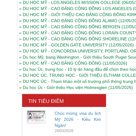
»
DU HỌC MỸ - LOS ANGELES MISSION COLLEGE
(06/05
»
DU HỌC MỸ - CAO ĐẲNG CỘNG ĐỒNG LOS ANGELES
(
»
DU HỌC MỸ - GIỚI THIỆU CAO ĐẲNG CỘNG ĐỒNG KI
»
DU HỌC MỸ - CAO ĐẲNG CỘNG ĐỒNG ALAMO
(12/05/2
»
DU HỌC MỸ - CAO ĐẲNG CỘNG ĐỒNG BERGEN
(12/05/
»
DU HỌC MỸ - CAO ĐẲNG CỘNG ĐỒNG LORAIN COUNT
»
DU HỌC MỸ - CAO ĐẲNG CỘNG ĐỒNG SHORELINE
(12
»
DU HỌC MỸ - GOLDEN GATE UNIVERSITY
(12/05/2026)
»
DU HỌC MỸ - CONCORDIA UNIVERSITY, PORTLAND, 
»
Du học Mỹ, bang Washington - Giới thiệu South Puget So
»
DU HỌC MỸ - CAO ĐẲNG CỘNG ĐỒNG
(11/05/2026)
»
Du học Úc, trung học - 10 lý do hàng đầu để chọn theo họ
»
DU HỌC ÚC, TRUNG HỌC - GIỚI THIỆU ELTHAM COLL
»
DU HỌC ÚC - Tham khảo một số trường phổ thông trung h
»
Du học Úc - Giới thiệu Học viện Holmesglen
(11/05/2026)
TIN TIÊU ĐIỂM
Chúc mừng visa du lịch
Mỹ 2026 - Kiều Kim
Ngân!
26/03/2026