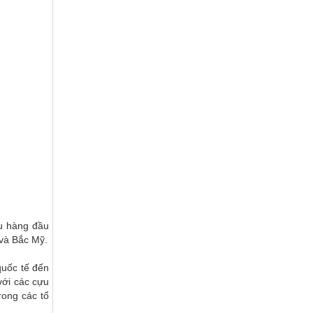
ứu hàng đầu
 và Bắc Mỹ.
quốc tế đến
với các cựu
rong các tổ