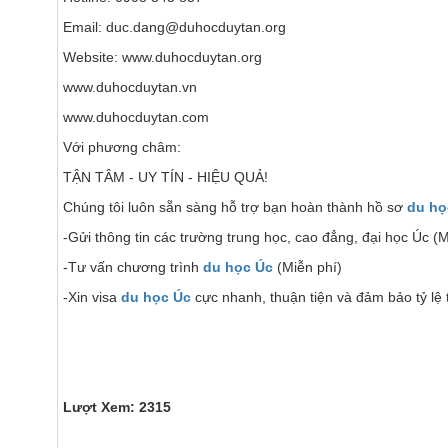
Email: duc.dang@duhocduytan.org
Website: www.duhocduytan.org
www.duhocduytan.vn
www.duhocduytan.com
Với phương châm:
TẬN TÂM - UY TÍN - HIỆU QUẢ!
Chúng tôi luôn sẵn sàng hỗ trợ bạn hoàn thành hồ sơ
du họ
-Gửi thông tin các trường trung học, cao đẳng, đại học Úc (M
-Tư vấn chương trình
du học Úc
(Miễn phí)
-Xin visa
du học Úc
cực nhanh, thuận tiện và đảm bảo tỷ lệ
Lượt Xem: 2315