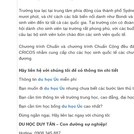
Trường tọa lạc tại trung tâm phía đông của thành phố Sydn
mươi phút, và chỉ cách các bãi biển nổi danh như Bondi v
sinh viên đến từ tất cả các quốc gia. Tại trường còn có đoà
hội dành cho sinh viên tại trường rất phong phú, với các buổ
câu lạc bộ sinh viên luôn chào đón các sinh viên quốc tế.
Chương trình Chuẩn và chương trình Chuẩn Cộng đều đá
CRICOS nhằm cung cấp cho các học sinh quốc tế các chươn
đương.
Hãy liên hệ với chúng tôi để có thông tin chi tiết
Thông tin
du học Úc
miễn phí
Bạn muốn đi
du học Úc
nhưng chưa biết các bước làm thủ 
Bạn cần tìm thông tin về trường trung học, cao đẳng, đại h
Bạn cần tìm học bổng
du học Úc
cao nhất?
Đừng ngần ngại, Hãy liên lạc ngay với chúng tôi:
DU HỌC DUY TÂN – Con đường sự nghiệp!
Hotline: 0908 345 887