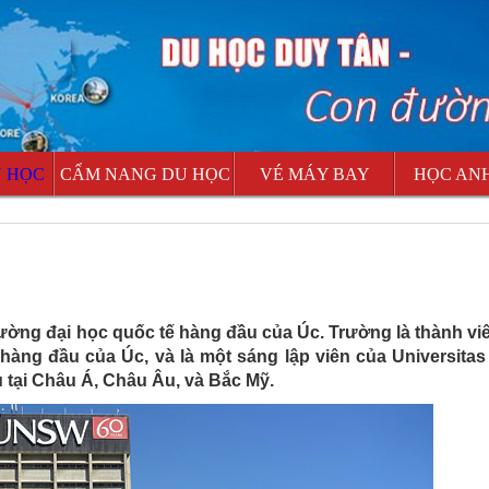
U HỌC
CẨM NANG DU HỌC
VÉ MÁY BAY
HỌC AN
ường đại học quốc tế hàng đầu của Úc. Trường là thành v
hàng đầu của Úc, và là một sáng lập viên của Universitas 
 tại Châu Á, Châu Âu, và Bắc Mỹ.