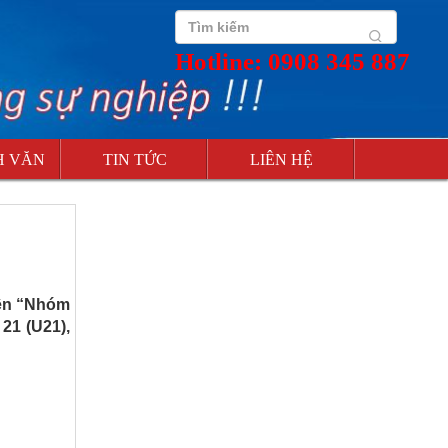
Hotline: 0908 345 887
H VĂN
TIN TỨC
LIÊN HỆ
iên “Nhóm
21 (U21),