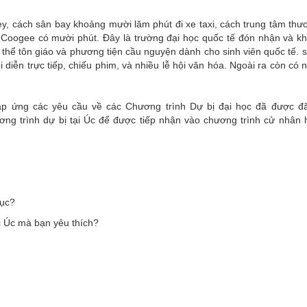
ey, cách sân bay khoảng mười lăm phút đi xe taxi, cách trung tâm thư
à Coogee có mười phút. Đây là trường đại học quốc tế đón nhận và k
n thể tôn giáo và phương tiện cầu nguyện dành cho sinh viên quốc tế. s
i diễn trực tiếp, chiếu phim, và nhiều lễ hội văn hóa. Ngoài ra còn có 
p ứng các yêu cầu về các Chương trình Dự bị đại học đã được đă
g trình dự bị tại Úc để được tiếp nhận vào chương trình cử nhân 
tục?
ọc Úc mà bạn yêu thích?