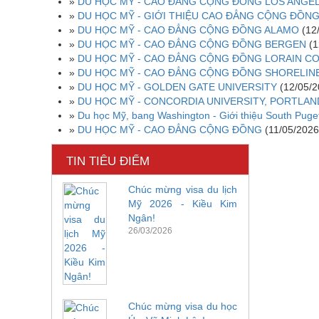
»
DU HỌC MỸ - CAO ĐẲNG CỘNG ĐỒNG LOS ANGE
»
DU HỌC MỸ - GIỚI THIỆU CAO ĐẲNG CỘNG ĐỒN
»
DU HỌC MỸ - CAO ĐẲNG CỘNG ĐỒNG ALAMO
(12
»
DU HỌC MỸ - CAO ĐẲNG CỘNG ĐỒNG BERGEN
(1
»
DU HỌC MỸ - CAO ĐẲNG CỘNG ĐỒNG LORAIN C
»
DU HỌC MỸ - CAO ĐẲNG CỘNG ĐỒNG SHORELIN
»
DU HỌC MỸ - GOLDEN GATE UNIVERSITY
(12/05/2
»
DU HỌC MỸ - CONCORDIA UNIVERSITY, PORTLA
»
Du học Mỹ, bang Washington - Giới thiệu South Pug
»
DU HỌC MỸ - CAO ĐẲNG CỘNG ĐỒNG
(11/05/2026
TIN TIÊU ĐIỂM
Chúc mừng visa du lịch
Mỹ 2026 - Kiều Kim
Ngân!
26/03/2026
Chúc mừng visa du học