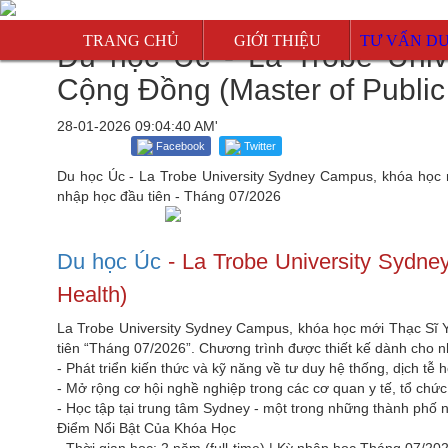
TRANG CHỦ
GIỚI THIỆU
TƯ VẤN D
Du học Úc - La Trobe Univ
Mỹ
Cộng Đồng (Master of Public
Canada
28-01-2026 09:04:40 AM'
Úc
Facebook
Twitter
Du học Úc - La Trobe University Sydney Campus, khóa học m
New Zealan
nhập học đầu tiên - Tháng 07/2026
Singapore
Malaysia
Du học Úc
- La Trobe University Sydne
Anh
Health)
La Trobe University Sydney Campus, khóa học mới Thạc Sĩ Y
tiên “Tháng 07/2026”. Chương trình được thiết kế dành cho
- Phát triển kiến thức và kỹ năng về tư duy hệ thống, dịch tễ
- Mở rộng cơ hội nghề nghiệp trong các cơ quan y tế, tổ chứ
- Học tập tại trung tâm Sydney - một trong những thành phố 
Điểm Nổi Bật Của Khóa Học