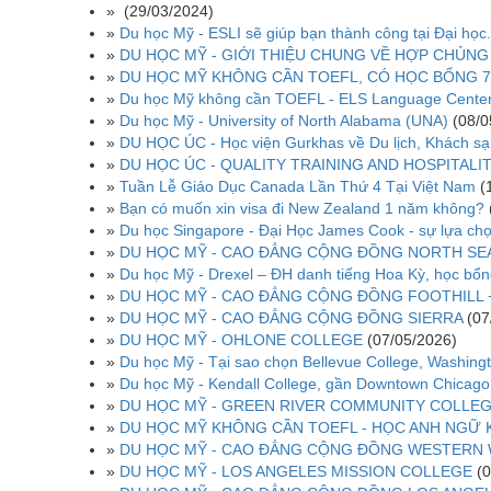
»
(29/03/2024)
»
Du học Mỹ - ESLI sẽ giúp bạn thành công tại Đại học.
»
DU HỌC MỸ - GIỚI THIỆU CHUNG VỀ HỢP CHỦNG
»
DU HỌC MỸ KHÔNG CẦN TOEFL, CÓ HỌC BỔNG 7
»
Du học Mỹ không cần TOEFL - ELS Language Cente
»
Du học Mỹ - University of North Alabama (UNA)
(08/0
»
DU HỌC ÚC - Học viện Gurkhas về Du lịch, Khách sạ
»
DU HỌC ÚC - QUALITY TRAINING AND HOSPITAL
»
Tuần Lễ Giáo Dục Canada Lần Thứ 4 Tại Việt Nam
(
»
Bạn có muốn xin visa đi New Zealand 1 năm không?
»
Du học Singapore - Đại Học James Cook - sự lựa chọn
»
DU HỌC MỸ - CAO ĐẲNG CỘNG ĐỒNG NORTH SE
»
Du học Mỹ - Drexel – ĐH danh tiếng Hoa Kỳ, học bổn
»
DU HỌC MỸ - CAO ĐẲNG CỘNG ĐỒNG FOOTHILL 
»
DU HỌC MỸ - CAO ĐẲNG CỘNG ĐỒNG SIERRA
(07
»
DU HỌC MỸ - OHLONE COLLEGE
(07/05/2026)
»
Du học Mỹ - Tại sao chọn Bellevue College, Washing
»
Du học Mỹ - Kendall College, gần Downtown Chicago
»
DU HỌC MỸ - GREEN RIVER COMMUNITY COLLE
»
DU HỌC MỸ KHÔNG CẦN TOEFL - HỌC ANH NGỮ 
»
DU HỌC MỸ - CAO ĐẲNG CỘNG ĐỒNG WESTERN
»
DU HỌC MỸ - LOS ANGELES MISSION COLLEGE
(