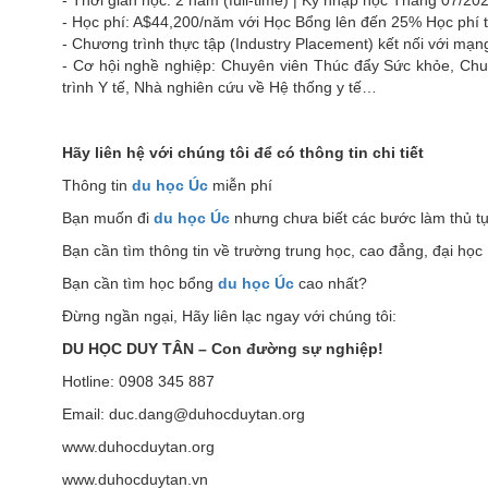
- Thời gian học: 2 năm (full-time) | Kỳ nhập học Tháng 07/20
- Học phí: A$44,200/năm với Học Bổng lên đến 25% Học phí 
- Chương trình thực tập (Industry Placement) kết nối với mạng 
- Cơ hội nghề nghiệp: Chuyên viên Thúc đẩy Sức khỏe, Chu
trình Y tế, Nhà nghiên cứu về Hệ thống y tế…
Hãy liên hệ với chúng tôi để có thông tin chi tiết
Thông tin
du học Úc
miễn phí
Bạn muốn đi
du học Úc
nhưng chưa biết các bước làm thủ t
Bạn cần tìm thông tin về trường trung học, cao đẳng, đại họ
Bạn cần tìm học bổng
du học Úc
cao nhất?
Đừng ngần ngại, Hãy liên lạc ngay với chúng tôi:
DU HỌC DUY TÂN – Con đường sự nghiệp!
Hotline: 0908 345 887
Email: duc.dang@duhocduytan.org
www.duhocduytan.org
www.duhocduytan.v