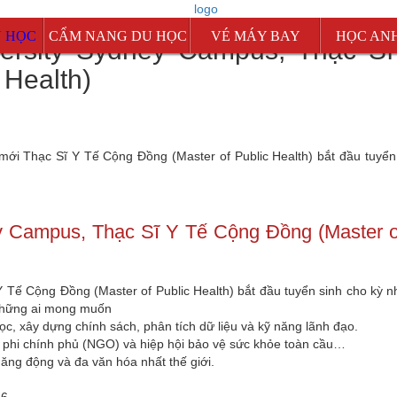
U HỌC
CẨM NANG DU HỌC
VÉ MÁY BAY
HỌC AN
ersity Sydney Campus, Thạc Sĩ
Mỹ
 Health)
Canada
Úc
ới Thạc Sĩ Y Tế Cộng Đồng (Master of Public Health) bắt đầu tuyển
d
New Zealand
Singapore
Malaysia
y Campus, Thạc Sĩ Y Tế Cộng Đồng (Master o
Anh
 Tế Cộng Đồng (Master of Public Health) bắt đầu tuyển sinh cho kỳ 
 những ai mong muốn
 học, xây dựng chính sách, phân tích dữ liệu và kỹ năng lãnh đạo.
c phi chính phủ (NGO) và hiệp hội bảo vệ sức khỏe toàn cầu…
năng động và đa văn hóa nhất thế giới.