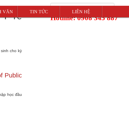
H VĂN
TIN TỨC
LIÊN HỆ
 Y Tế
Hotline: 0908 345 887
 sinh cho kỳ
f Public
nhập học đầu