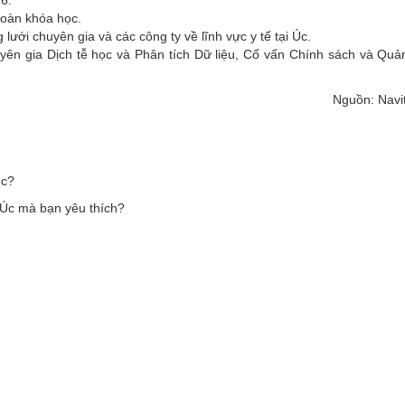
26.
toàn khóa học.
lưới chuyên gia và các công ty về lĩnh vực y tế tại Úc.
yên gia Dịch tễ học và Phân tích Dữ liệu, Cố vấn Chính sách và Qu
Nguồn: Navit
ục?
c Úc mà bạn yêu thích?
n