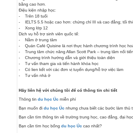
bằng cao hơn.
Điệu kiện nhập học:
- Trên 18 tuổi
- IELTS 5.5 hoặc cao hơn: chứng chỉ III và cao đẳng; tối t
- Xong lớp 12
Dịch vụ hỗ trợ sinh viên quốc tế:
- Nằm ở trung tâm
- Quán Café Quisine là nơi thực hành chương trình học ho
- Trung tâm chức năng Allan Scott Park – trung tâm nổi tiế
- Chương trình hướng dẵn và giới thiệu toàn diện
- Tư vấn tham gia và tiến hành khóa học
- Có lien kết với các đơn vị tuyển dụng/hỗ trợ việc làm
- Tư vấn nhà ở
Hãy liên hệ với chúng tôi để có thông tin chi tiết
Thông tin
du học Úc
miễn phí
Bạn muốn đi
du học Úc
nhưng chưa biết các bước làm thủ 
Bạn cần tìm thông tin về trường trung học, cao đẳng, đại h
Bạn cần tìm học bổng
du học Úc
cao nhất?