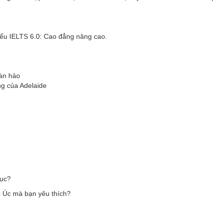
hiểu IELTS 6.0: Cao đẳng nâng cao.
àn hảo
ng của Adelaide
tục?
ọc Úc mà bạn yêu thích?