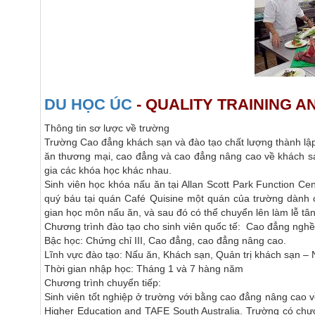
DU HỌC ÚC
- QUALITY TRAINING A
Thông tin sơ lược về trường
Trường Cao đẳng khách sạn và đào tạo chất lượng thành l
ăn thương mại, cao đẳng và cao đẳng nâng cao về khách sạn
gia các khóa học khác nhau.
Sinh viên học khóa nấu ăn tại Allan Scott Park Function Ce
quý báu tại quán Café Quisine một quán của trường dành ch
gian học môn nấu ăn, và sau đó có thể chuyển lên làm lễ tâ
Chương trình đào tạo cho sinh viên quốc tế: Cao đẳng nghề
Bậc học: Chứng chỉ III, Cao đẳng, cao đẳng nâng cao.
Lĩnh vực đào tạo: Nấu ăn, Khách sạn, Quản trị khách sạn –
Thời gian nhập học: Tháng 1 và 7 hàng năm
Chương trình chuyển tiếp:
Sinh viên tốt nghiệp ở trường với bằng cao đẳng nâng cao về
Higher Education and TAFE South Australia. Trường có chươn