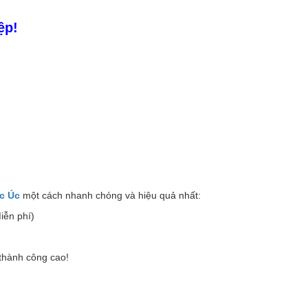
ệp!
c Úc
một cách nhanh chóng và hiệu quả nhất:
iễn phí)
 thành công cao!