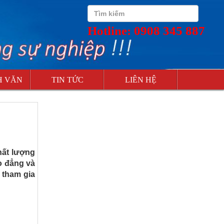
Hotline: 0908 345 887
H VĂN
TIN TỨC
LIÊN HỆ
ất lượng
o đẳng và
 tham gia