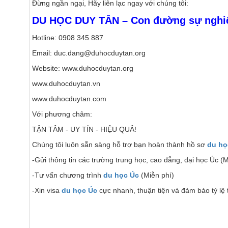
Đừng ngần ngại, Hãy liên lạc ngay với chúng tôi:
DU HỌC DUY TÂN – Con đường sự nghi
Hotline: 0908 345 887
Email: duc.dang@duhocduytan.org
Website: www.duhocduytan.org
www.duhocduytan.vn
www.duhocduytan.com
Với phương châm:
TẬN TÂM - UY TÍN - HIỆU QUẢ!
Chúng tôi luôn sẵn sàng hỗ trợ bạn hoàn thành hồ sơ
du họ
-Gửi thông tin các trường trung học, cao đẳng, đại học Úc (M
-Tư vấn chương trình
du học Úc
(Miễn phí)
-Xin visa
du học Úc
cực nhanh, thuận tiện và đảm bảo tỷ lệ