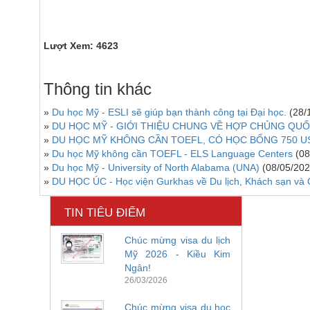
Lượt Xem: 4623
Thông tin khác
»
Du học Mỹ - ESLI sẽ giúp bạn thành công tại Đại học.
(28/
»
DU HỌC MỸ - GIỚI THIỆU CHUNG VỀ HỢP CHỦNG QUỐ
»
DU HỌC MỸ KHÔNG CẦN TOEFL, CÓ HỌC BỔNG 750 U
»
Du học Mỹ không cần TOEFL - ELS Language Centers
(08
»
Du học Mỹ - University of North Alabama (UNA)
(08/05/202
»
DU HỌC ÚC - Học viện Gurkhas về Du lịch, Khách sạn và
TIN TIÊU ĐIỂM
Chúc mừng visa du lịch
Mỹ 2026 - Kiều Kim
Ngân!
26/03/2026
Chúc mừng visa du học