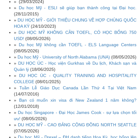
»
(29/03/2024)
»
Du học Mỹ - ESLI sẽ giúp bạn thành công tại Đại học.
(28/11/2015)
»
DU HỌC MỸ - GIỚI THIỆU CHUNG VỀ HỢP CHỦNG QUỐC
HOA KỲ
(24/10/2023)
»
DU HỌC MỸ KHÔNG CẦN TOEFL, CÓ HỌC BỔNG 750
USD!
(08/05/2026)
»
Du học Mỹ không cần TOEFL - ELS Language Centers
(08/05/2026)
»
Du học Mỹ - University of North Alabama (UNA)
(08/05/2026)
»
DU HỌC ÚC - Học viện Gurkhas về Du lịch, Khách sạn và
Quản lý
(18/06/2025)
»
DU HỌC ÚC - QUALITY TRAINING AND HOSPITALITY
COLLEGE
(08/01/2025)
»
Tuần Lễ Giáo Dục Canada Lần Thứ 4 Tại Việt Nam
(14/07/2016)
»
Bạn có muốn xin visa đi New Zealand 1 năm không?
(12/01/2018)
»
Du học Singapore - Đại Học James Cook - sự lựa chọn tối
ưu!
(08/05/2026)
»
DU HỌC MỸ - CAO ĐẲNG CỘNG ĐỒNG NORTH SEATTLE
(07/05/2026)
»
Du học Mỹ - Drexel – ĐH danh tiếng Hoa Kỳ, học bổng lên