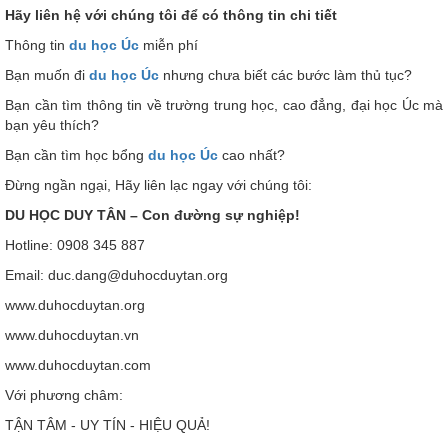
Hãy liên hệ với chúng tôi để có thông tin chi tiết
Thông tin
du học Úc
miễn phí
Bạn muốn đi
du học Úc
nhưng chưa biết các bước làm thủ tục?
Bạn cần tìm thông tin về trường trung học, cao đẳng, đại học Úc mà
bạn yêu thích?
Bạn cần tìm học bổng
du học Úc
cao nhất?
Đừng ngần ngại, Hãy liên lạc ngay với chúng tôi:
DU HỌC DUY TÂN – Con đường sự nghiệp!
Hotline: 0908 345 887
Email: duc.dang@duhocduytan.org
www.duhocduytan.org
www.duhocduytan.vn
www.duhocduytan.com
Với phương châm:
TẬN TÂM - UY TÍN - HIỆU QUẢ!