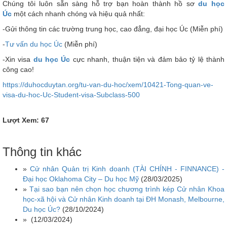
Chúng tôi luôn sẵn sàng hỗ trợ bạn hoàn thành hồ sơ
du học
Úc
một cách nhanh chóng và hiệu quả nhất:
-Gửi thông tin các trường trung học, cao đẳng, đại học Úc (Miễn phí)
-
Tư vấn du học Úc
(Miễn phí)
-Xin visa
du học Úc
cực nhanh, thuận tiện và đảm bảo tỷ lệ thành
công cao!
https://duhocduytan.org/tu-van-du-hoc/xem/10421-Tong-quan-ve-
visa-du-hoc-Uc-Student-visa-Subclass-500
Lượt Xem: 67
Thông tin khác
»
Cử nhân Quản trị Kinh doanh (TÀI CHÍNH - FINNANCE) -
Đại học Oklahoma City – Du học Mỹ
(28/03/2025)
»
Tại sao bạn nên chọn học chương trình kép Cử nhân Khoa
học-xã hội và Cử nhân Kinh doanh tại ĐH Monash, Melbourne,
Du học Úc?
(28/10/2024)
»
(12/03/2024)