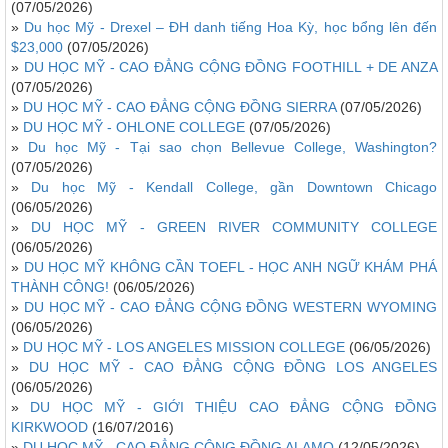
(07/05/2026)
»
Du học Mỹ - Drexel – ĐH danh tiếng Hoa Kỳ, học bổng lên đến
$23,000
(07/05/2026)
»
DU HỌC MỸ - CAO ĐẲNG CỘNG ĐỒNG FOOTHILL + DE ANZA
(07/05/2026)
»
DU HỌC MỸ - CAO ĐẲNG CỘNG ĐỒNG SIERRA
(07/05/2026)
»
DU HỌC MỸ - OHLONE COLLEGE
(07/05/2026)
»
Du học Mỹ - Tại sao chọn Bellevue College, Washington?
(07/05/2026)
»
Du học Mỹ - Kendall College, gần Downtown Chicago
(06/05/2026)
»
DU HỌC MỸ - GREEN RIVER COMMUNITY COLLEGE
(06/05/2026)
»
DU HỌC MỸ KHÔNG CẦN TOEFL - HỌC ANH NGỮ KHÁM PHÁ
THÀNH CÔNG!
(06/05/2026)
»
DU HỌC MỸ - CAO ĐẲNG CỘNG ĐỒNG WESTERN WYOMING
(06/05/2026)
»
DU HỌC MỸ - LOS ANGELES MISSION COLLEGE
(06/05/2026)
»
DU HỌC MỸ - CAO ĐẲNG CỘNG ĐỒNG LOS ANGELES
(06/05/2026)
»
DU HỌC MỸ - GIỚI THIỆU CAO ĐẲNG CỘNG ĐỒNG
KIRKWOOD
(16/07/2016)
»
DU HỌC MỸ - CAO ĐẲNG CỘNG ĐỒNG ALAMO
(12/05/2026)