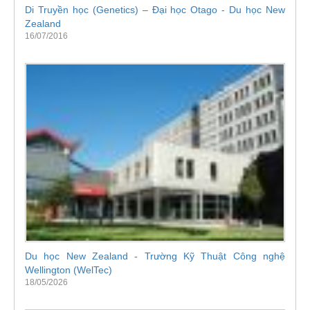
Di Truyền học (Genetics) – Đại học Otago - Du học New
Zealand
16/07/2016
Du học New Zealand - Trường Kỹ Thuật Công nghệ
Wellington (WelTec)
18/05/2026