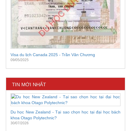
Visa du lịch Canada 2025 - Trần Văn Chương
09/05/2025
TIN MỚI NHẤT
Du học New Zealand - Tại sao chọn học tại đại học bách
khoa Otago Polytechnic?
30/07/2026