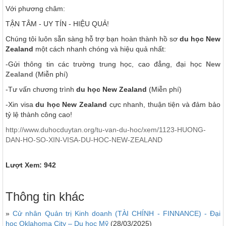
Với phương châm:
TẬN TÂM - UY TÍN - HIỆU QUẢ!
Chúng tôi luôn sẵn sàng hỗ trợ bạn hoàn thành hồ sơ
du học New
Zealand
một cách nhanh chóng và hiệu quả nhất:
-Gửi thông tin các trường trung học, cao đẳng, đại học
New
Zealand
(Miễn phí)
-Tư vấn chương trình
du học New Zealand
(Miễn phí)
-Xin visa
du học
New Zealand
cực nhanh, thuận tiện và đảm bảo
tỷ lệ thành công cao!
http://www.duhocduytan.org/tu-van-du-hoc/xem/1123-HUONG-
DAN-HO-SO-XIN-VISA-DU-HOC-NEW-ZEALAND
Lượt Xem: 942
Thông tin khác
»
Cử nhân Quản trị Kinh doanh (TÀI CHÍNH - FINNANCE) - Đại
học Oklahoma City – Du học Mỹ
(28/03/2025)