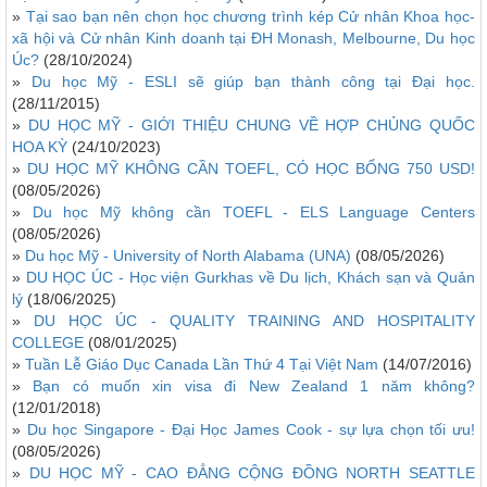
»
Tại sao bạn nên chọn học chương trình kép Cử nhân Khoa học-
xã hội và Cử nhân Kinh doanh tại ĐH Monash, Melbourne, Du học
Úc?
(28/10/2024)
»
Du học Mỹ - ESLI sẽ giúp bạn thành công tại Đại học.
(28/11/2015)
»
DU HỌC MỸ - GIỚI THIỆU CHUNG VỀ HỢP CHỦNG QUỐC
HOA KỲ
(24/10/2023)
»
DU HỌC MỸ KHÔNG CẦN TOEFL, CÓ HỌC BỔNG 750 USD!
(08/05/2026)
»
Du học Mỹ không cần TOEFL - ELS Language Centers
(08/05/2026)
»
Du học Mỹ - University of North Alabama (UNA)
(08/05/2026)
»
DU HỌC ÚC - Học viện Gurkhas về Du lịch, Khách sạn và Quản
lý
(18/06/2025)
»
DU HỌC ÚC - QUALITY TRAINING AND HOSPITALITY
COLLEGE
(08/01/2025)
»
Tuần Lễ Giáo Dục Canada Lần Thứ 4 Tại Việt Nam
(14/07/2016)
»
Bạn có muốn xin visa đi New Zealand 1 năm không?
(12/01/2018)
»
Du học Singapore - Đại Học James Cook - sự lựa chọn tối ưu!
(08/05/2026)
»
DU HỌC MỸ - CAO ĐẲNG CỘNG ĐỒNG NORTH SEATTLE