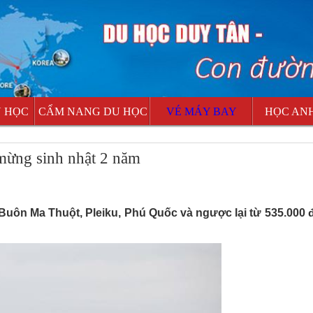
U HỌC
CẨM NANG DU HỌC
VÉ MÁY BAY
HỌC AN
mừng sinh nhật 2 năm
Buôn Ma Thuột, Pleiku, Phú Quốc và ngược lại từ 535.000 