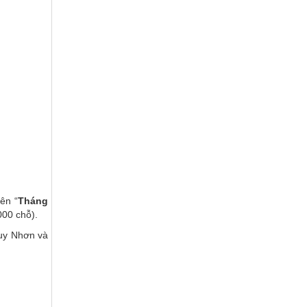
ên “
Tháng
000 chỗ).
uy Nhơn và