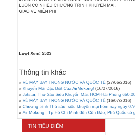
LUÔN CÓ NHIỀU CHƯƠNG TRÌNH KHUYẾN MÃI.
GIAO VÉ MIỄN PHÍ
Lượt Xem: 5523
Thông tin khác
»
VÉ MÁY BAY TRONG NƯỚC VÀ QUỐC TẾ
(27/06/2016)
»
Khuyến Mãi Đặc Biệt Của AirMekong!
(16/07/2016)
»
Jetstar, Thứ Sáu Siêu Khuyến Mãi: HCM-Hải Phòng 650.0
»
VÉ MÁY BAY TRONG NƯỚC VÀ QUỐC TẾ
(16/07/2016)
»
Chương trình Thứ sáu, siêu khuyến mại hôm nay ngày 07
»
Air Mekong - Tp.Hồ Chí Minh đến Côn Đảo, Phú Quốc có g
TIN TIÊU ĐIỂM