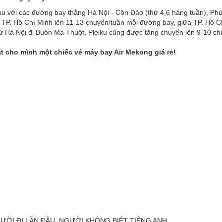
 thu với các đường bay thẳng Hà Nội - Côn Đảo (thứ 4,6 hàng tuần), Ph
à TP. Hồ Chí Minh lên 11-13 chuyến/tuần mỗi đường bay, giữa TP. Hồ C
từ Hà Nội đi Buôn Ma Thuột, Pleiku cũng được tăng chuyến lên 9-10 ch
t cho mình một chiếc vé máy bay Air Mekong giá rẻ!
GƯỜI ÐI LẦN ÐẦU, NGƯỜI KHÔNG BIẾT TIẾNG ANH