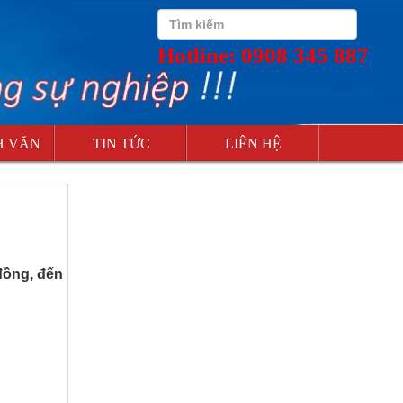
Hotline: 0908 345 887
H VĂN
TIN TỨC
LIÊN HỆ
đồng, đến