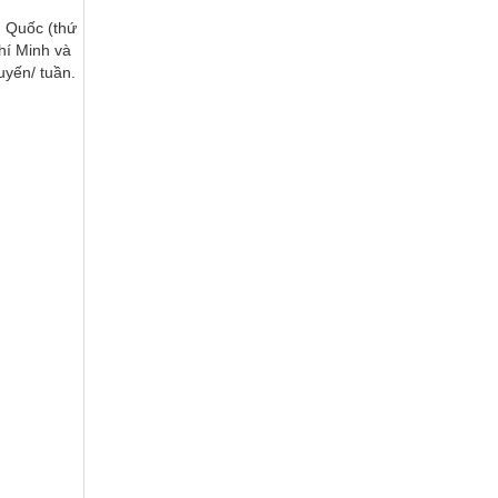
ú Quốc (thứ
hí Minh và
uyến/ tuần.