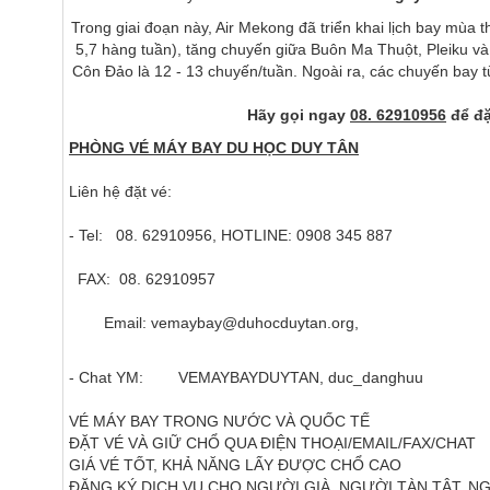
Trong giai đoạn này, Air Mekong đã triển khai lịch bay mùa
5,7 hàng tuần), tăng chuyến giữa Buôn Ma Thuột, Pleiku v
Côn Đảo là 12 - 13 chuyến/tuần. Ngoài ra, các chuyến bay 
Hãy gọi ngay
08. 62910956
để đặ
PHÒNG VÉ MÁY BAY DU HỌC DUY TÂN
Liên hệ đặt vé:
- Tel: 08. 62910956, HOTLINE: 0908 345 887
FAX: 08. 62910957
Email: vemaybay@duhocduytan.org,
- Chat YM: VEMAYBAYDUYTAN, duc_danghuu
VÉ MÁY BAY TRONG NƯỚC VÀ QUỐC TẾ
ÐẶT VÉ VÀ GIỮ CHỔ QUA ÐIỆN THOẠI/EMAIL/FAX/CHAT
GIÁ VÉ TỐT, KHẢ NĂNG LẤY ÐƯỢC CHỔ CAO
ÐĂNG KÝ DỊCH VỤ CHO NGƯỜI GIÀ, NGƯỜI TÀN TẬT, N