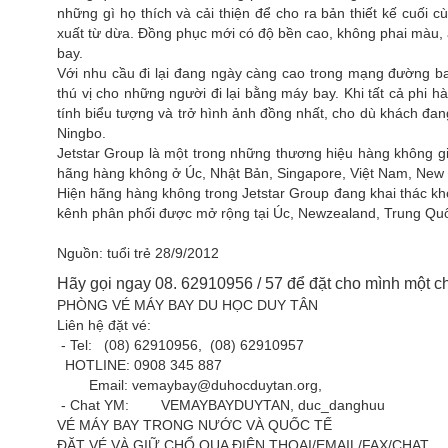
những gì họ thích và cải thiện để cho ra bản thiết kế cuối 
xuất từ dừa. Đồng phục mới có độ bền cao, không phai màu, 
bay.
Với nhu cầu đi lại đang ngày càng cao trong mạng đường ba
thú vị cho những người đi lại bằng máy bay. Khi tất cả ph
tính biểu tượng và trở hình ảnh đồng nhất, cho dù khách đan
Ningbo.
Jetstar Group là một trong những thương hiệu hàng không g
hãng hàng không ở Úc, Nhật Bản, Singapore, Việt Nam, New
Hiện hãng hàng không trong Jetstar Group đang khai thác kh
kênh phân phối được mở rộng tại Úc, Newzealand, Trung Qu
Nguồn: tuổi trẻ 28/9/2012
Hãy gọi ngay 08. 62910956 / 57 để đặt cho mình một chi
PHÒNG VÉ MÁY BAY DU HỌC DUY TÂN
Liên hệ đặt vé:
- Tel: (08) 62910956, (08) 62910957
HOTLINE: 0908 345 887
Email: vemaybay@duhocduytan.org,
- Chat YM: VEMAYBAYDUYTAN, duc_danghuu
VÉ MÁY BAY TRONG NƯỚC VÀ QUỐC TẾ
ÐẶT VÉ VÀ GIỮ CHỔ QUA ÐIỆN THOẠI/EMAIL/FAX/CHAT