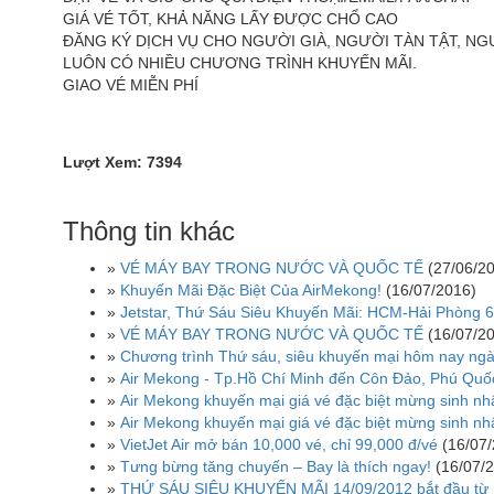
GIÁ VÉ TỐT, KHẢ NĂNG LẤY ÐƯỢC CHỔ CAO
ÐĂNG KÝ DỊCH VỤ CHO NGƯỜI GIÀ, NGƯỜI TÀN TẬT, NG
LUÔN CÓ NHIỀU CHƯƠNG TRÌNH KHUYẾN MÃI.
GIAO VÉ MIỄN PHÍ
Lượt Xem: 7394
Thông tin khác
»
VÉ MÁY BAY TRONG NƯỚC VÀ QUỐC TẾ
(27/06/2
»
Khuyến Mãi Đặc Biệt Của AirMekong!
(16/07/2016)
»
Jetstar, Thứ Sáu Siêu Khuyến Mãi: HCM-Hải Phòng 
»
VÉ MÁY BAY TRONG NƯỚC VÀ QUỐC TẾ
(16/07/2
»
Chương trình Thứ sáu, siêu khuyến mại hôm nay ng
»
Air Mekong - Tp.Hồ Chí Minh đến Côn Đảo, Phú Quốc
»
Air Mekong khuyến mại giá vé đặc biệt mừng sinh nh
»
Air Mekong khuyến mại giá vé đặc biệt mừng sinh n
»
VietJet Air mở bán 10,000 vé, chỉ 99,000 đ/vé
(16/07
»
Tưng bừng tăng chuyến – Bay là thích ngay!
(16/07/
»
THỨ SÁU SIÊU KHUYẾN MÃI 14/09/2012 bắt đầu từ 14