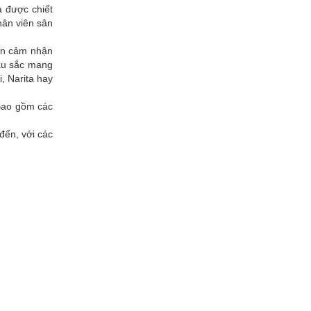
à được chiết
hân viên sân
nên cảm nhận
màu sắc mang
, Narita hay
 Bao gồm các
đến, với các