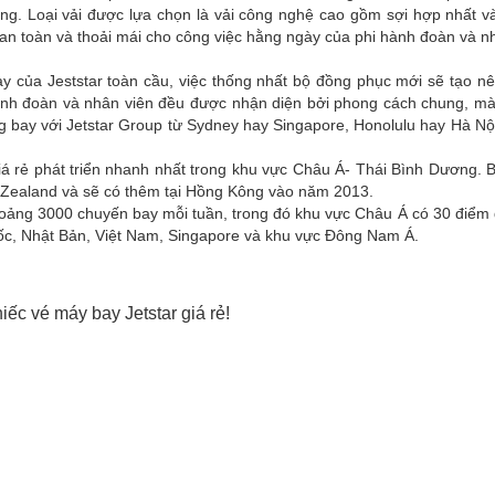
cùng. Loại vải được lựa chọn là vải công nghệ cao gồm sợi hợp nhất v
an toàn và thoải mái cho công việc hằng ngày của phi hành đoàn và n
y của Jeststar toàn cầu, việc thống nhất bộ đồng phục mới sẽ tạo 
i hành đoàn và nhân viên đều được nhận diện bởi phong cách chung, 
g bay với Jetstar Group từ Sydney hay Singapore, Honolulu hay Hà Nội
iá rẻ phát triển nhanh nhất trong khu vực Châu Á- Thái Bình Dương.
 Zealand và sẽ có thêm tại Hồng Kông vào năm 2013.
oảng 3000 chuyến bay mỗi tuần, trong đó khu vực Châu Á có 30 điểm 
ốc, Nhật Bản, Việt Nam, Singapore và khu vực Đông Nam Á.
ếc vé máy bay Jetstar giá rẻ!