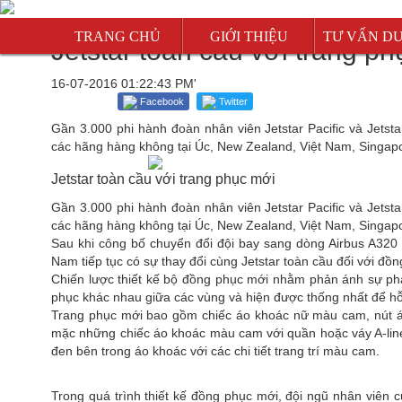
TRANG CHỦ
GIỚI THIỆU
TƯ VẤN D
Jetstar toàn cầu với trang p
Mỹ
16-07-2016 01:22:43 PM'
Canada
Facebook
Twitter
Úc
Gần 3.000 phi hành đoàn nhân viên Jetstar Pacific và Jetst
các hãng hàng không tại Úc, New Zealand, Việt Nam, Singapo
New Zealan
Jetstar toàn cầu với trang phục mới
Singapore
Gần 3.000 phi hành đoàn nhân viên Jetstar Pacific và Jetst
Malaysia
các hãng hàng không tại Úc, New Zealand, Việt Nam, Singapo
Sau khi công bố chuyển đổi đội bay sang dòng Airbus A320 v
Anh
Nam tiếp tục có sự thay đổi cùng Jetstar toàn cầu đối với đồ
Chiến lược thiết kế bộ đồng phục mới nhằm phản ánh sự phát
phục khác nhau giữa các vùng và hiện được thống nhất để hỗ t
Trang phục mới bao gồm chiếc áo khoác nữ màu cam, nút áo
mặc những chiếc áo khoác màu cam với quần hoặc váy A-li
đen bên trong áo khoác với các chi tiết trang trí màu cam.
Trong quá trình thiết kế đồng phục mới, đội ngũ nhân viên 