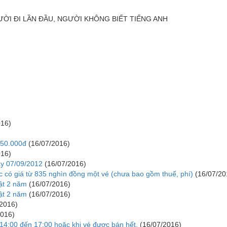
ƯỜI ÐI LẦN ÐẦU, NGƯỜI KHÔNG BIẾT TIẾNG ANH
016)
650.000đ
(16/07/2016)
016)
ày 07/09/2012
(16/07/2016)
 có giá từ 835 nghìn đồng một vé (chưa bao gồm thuế, phí)
(16/07/20
ật 2 năm
(16/07/2016)
hật 2 năm
(16/07/2016)
/2016)
2016)
:00 đến 17:00 hoặc khi vé được bán hết.
(16/07/2016)