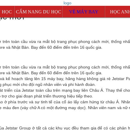
U HỌC
CẨM NANG DU HỌC
VÉ MÁY BAY
HỌC AN
hục mới
Mỹ
Canada
Úc
ar trên toàn cầu vừa ra mắt bộ trang phục phong cách mới, thống nh
re và Nhật Bản. Bay đến 60 điểm đến trên 16 quốc gia.
d
New Zealand
Singapore
ar trên toàn cầu vừa ra mắt bộ trang phục phong cách mới, thống nh
Malaysia
re và Nhật Bản. Bay đến 60 điểm đến trên 16 quốc gia.
à kế hoạch tăng lên 15 máy bay, hãng hàng không giá rẻ Jetstar Paci
Anh
ng phục mới cho đội ngũ nhân viên và phi hành đoàn.
 triển của Jetstar toàn cầu trên mạng bay liên Châu Á. Thay thế cho
rợ cho giai đoạn phát triển thương hiệu tiếp theo.
 ở phía trước và sự tinh tế của cổ áo lấy cảm hứng từ châu Á. Nhâ
ne màu đen (váy chữ A có một đường may dọc). Nhân viên nam và nữ
của Jetstar Group ở tất cả các khu vục đều tham gia để có các phản h