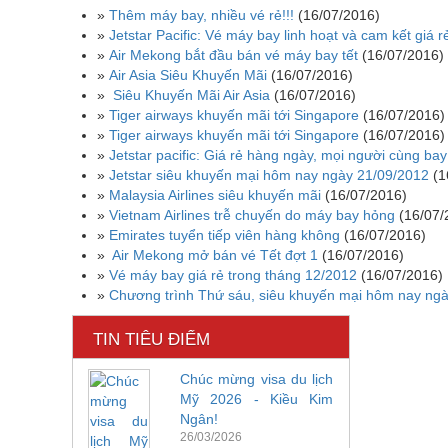
»
Thêm máy bay, nhiều vé rẻ!!!
(16/07/2016)
»
Jetstar Pacific: Vé máy bay linh hoạt và cam kết giá r
»
Air Mekong bắt đầu bán vé máy bay tết
(16/07/2016)
»
Air Asia Siêu Khuyến Mãi
(16/07/2016)
»
Siêu Khuyến Mãi Air Asia
(16/07/2016)
»
Tiger airways khuyến mãi tới Singapore
(16/07/2016)
»
Tiger airways khuyến mãi tới Singapore
(16/07/2016)
»
Jetstar pacific: Giá rẻ hàng ngày, mọi người cùng bay
»
Jetstar siêu khuyến mại hôm nay ngày 21/09/2012
(1
»
Malaysia Airlines siêu khuyến mãi
(16/07/2016)
»
Vietnam Airlines trễ chuyến do máy bay hỏng
(16/07/
»
Emirates tuyển tiếp viên hàng không
(16/07/2016)
»
Air Mekong mở bán vé Tết đợt 1
(16/07/2016)
»
Vé máy bay giá rẻ trong tháng 12/2012
(16/07/2016)
»
Chương trình Thứ sáu, siêu khuyến mại hôm nay ng
TIN TIÊU ĐIỂM
Chúc mừng visa du lịch
Mỹ 2026 - Kiều Kim
Ngân!
26/03/2026