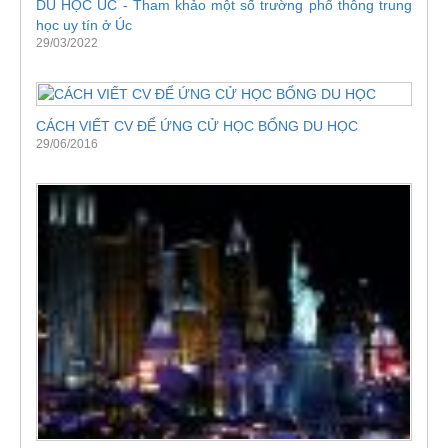
DU HỌC ÚC - Tham khảo một số trường phổ thông trung
học uy tín ở Úc
29/03/2022
CÁCH VIẾT CV ĐỂ ỨNG CỬ HỌC BỔNG DU HỌC
29/06/2016