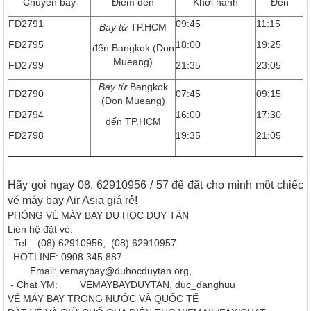
Chuyến bay
Điểm đến
Khởi hành
Đến
FD2791
09:45
11:15
Bay từ
TP.HCM
FD2795
18:00
19:25
đến Bangkok (Don
Mueang)
FD2799
21:35
23:05
Bay từ
Bangkok
FD2790
07:45
09:15
(Don Mueang)
FD2794
16:00
17:30
đến TP.HCM
FD2798
19:35
21:05
Hãy gọi ngay 08. 62910956 / 57 để đặt cho mình một chiếc
vé máy bay Air Asia giá rẻ!
PHÒNG VÉ MÁY BAY DU HỌC DUY TÂN
Liên hệ đặt vé:
- Tel: (08) 62910956, (08) 62910957
HOTLINE: 0908 345 887
Email: vemaybay@duhocduytan.org,
- Chat YM: VEMAYBAYDUYTAN, duc_danghuu
VÉ MÁY BAY TRONG NƯỚC VÀ QUỐC TẾ