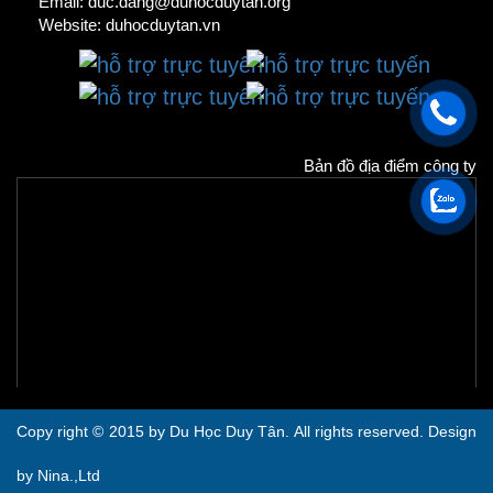
Email: duc.dang@duhocduytan.org
Website:
duhocduytan.vn
Bản đồ địa điểm công ty
Copy right © 2015 by Du Học Duy Tân. All rights reserved. Design
by Nina.,Ltd