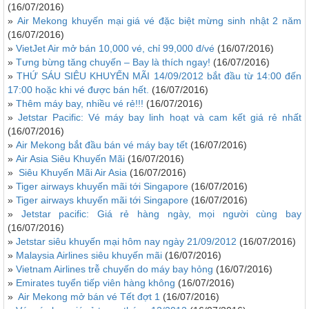
(16/07/2016)
»
Air Mekong khuyến mại giá vé đặc biệt mừng sinh nhật 2 năm
(16/07/2016)
»
VietJet Air mở bán 10,000 vé, chỉ 99,000 đ/vé
(16/07/2016)
»
Tưng bừng tăng chuyến – Bay là thích ngay!
(16/07/2016)
»
THỨ SÁU SIÊU KHUYẾN MÃI 14/09/2012 bắt đầu từ 14:00 đến
17:00 hoặc khi vé được bán hết.
(16/07/2016)
»
Thêm máy bay, nhiều vé rẻ!!!
(16/07/2016)
»
Jetstar Pacific: Vé máy bay linh hoạt và cam kết giá rẻ nhất
(16/07/2016)
»
Air Mekong bắt đầu bán vé máy bay tết
(16/07/2016)
»
Air Asia Siêu Khuyến Mãi
(16/07/2016)
»
Siêu Khuyến Mãi Air Asia
(16/07/2016)
»
Tiger airways khuyến mãi tới Singapore
(16/07/2016)
»
Tiger airways khuyến mãi tới Singapore
(16/07/2016)
»
Jetstar pacific: Giá rẻ hàng ngày, mọi người cùng bay
(16/07/2016)
»
Jetstar siêu khuyến mại hôm nay ngày 21/09/2012
(16/07/2016)
»
Malaysia Airlines siêu khuyến mãi
(16/07/2016)
»
Vietnam Airlines trễ chuyến do máy bay hỏng
(16/07/2016)
»
Emirates tuyển tiếp viên hàng không
(16/07/2016)
»
Air Mekong mở bán vé Tết đợt 1
(16/07/2016)