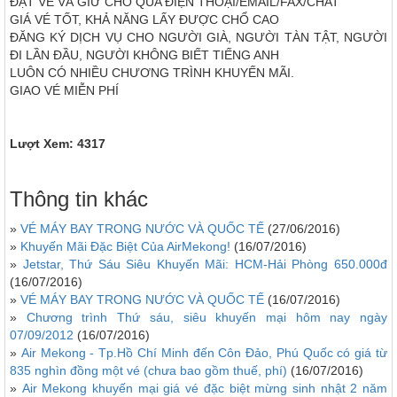
ÐẶT VÉ VÀ GIỮ CHỔ QUA ÐIỆN THOẠI/EMAIL/FAX/CHAT
GIÁ VÉ TỐT, KHẢ NĂNG LẤY ÐƯỢC CHỔ CAO
ÐĂNG KÝ DỊCH VỤ CHO NGƯỜI GIÀ, NGƯỜI TÀN TẬT, NGƯỜI
ÐI LẦN ÐẦU, NGƯỜI KHÔNG BIẾT TIẾNG ANH
LUÔN CÓ NHIỀU CHƯƠNG TRÌNH KHUYẾN MÃI.
GIAO VÉ MIỄN PHÍ
Lượt Xem: 4317
Thông tin khác
»
VÉ MÁY BAY TRONG NƯỚC VÀ QUỐC TẾ
(27/06/2016)
»
Khuyến Mãi Đặc Biệt Của AirMekong!
(16/07/2016)
»
Jetstar, Thứ Sáu Siêu Khuyến Mãi: HCM-Hải Phòng 650.000đ
(16/07/2016)
»
VÉ MÁY BAY TRONG NƯỚC VÀ QUỐC TẾ
(16/07/2016)
»
Chương trình Thứ sáu, siêu khuyến mại hôm nay ngày
07/09/2012
(16/07/2016)
»
Air Mekong - Tp.Hồ Chí Minh đến Côn Đảo, Phú Quốc có giá từ
835 nghìn đồng một vé (chưa bao gồm thuế, phí)
(16/07/2016)
»
Air Mekong khuyến mại giá vé đặc biệt mừng sinh nhật 2 năm