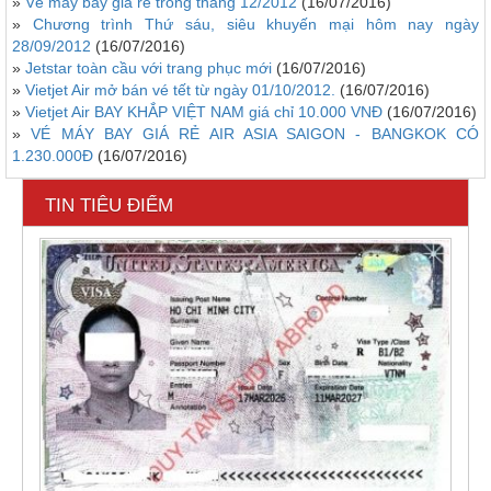
»
Vé máy bay giá rẻ trong tháng 12/2012
(16/07/2016)
»
Chương trình Thứ sáu, siêu khuyến mại hôm nay ngày
28/09/2012
(16/07/2016)
»
Jetstar toàn cầu với trang phục mới
(16/07/2016)
»
Vietjet Air mở bán vé tết từ ngày 01/10/2012.
(16/07/2016)
»
Vietjet Air BAY KHẮP VIỆT NAM giá chỉ 10.000 VNĐ
(16/07/2016)
»
VÉ MÁY BAY GIÁ RẺ AIR ASIA SAIGON - BANGKOK CÓ
1.230.000Đ
(16/07/2016)
TIN TIÊU ĐIỂM