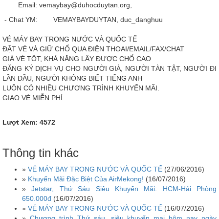
Email: vemaybay@duhocduytan.org,
- Chat YM: VEMAYBAYDUYTAN, duc_danghuu
VÉ MÁY BAY TRONG NƯỚC VÀ QUỐC TẾ
ÐẶT VÉ VÀ GIỮ CHỔ QUA ÐIỆN THOẠI/EMAIL/FAX/CHAT
GIÁ VÉ TỐT, KHẢ NĂNG LẤY ÐƯỢC CHỔ CAO
ÐĂNG KÝ DỊCH VỤ CHO NGƯỜI GIÀ, NGƯỜI TÀN TẬT, NGƯỜI ÐI
LẦN ÐẦU, NGƯỜI KHÔNG BIẾT TIẾNG ANH
LUÔN CÓ NHIỀU CHƯƠNG TRÌNH KHUYẾN MÃI.
GIAO VÉ MIỄN PHÍ
Lượt Xem: 4572
Thông tin khác
»
VÉ MÁY BAY TRONG NƯỚC VÀ QUỐC TẾ
(27/06/2016)
»
Khuyến Mãi Đặc Biệt Của AirMekong!
(16/07/2016)
»
Jetstar, Thứ Sáu Siêu Khuyến Mãi: HCM-Hải Phòng
650.000đ
(16/07/2016)
»
VÉ MÁY BAY TRONG NƯỚC VÀ QUỐC TẾ
(16/07/2016)
»
Chương trình Thứ sáu, siêu khuyến mại hôm nay ngày