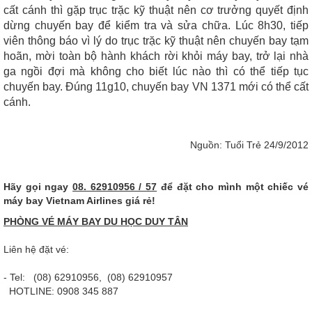
cất cánh thì gặp trục trặc kỹ thuật nên cơ trưởng quyết định
dừng chuyến bay để kiểm tra và sửa chữa. Lúc 8h30, tiếp
viên thông báo vì lý do trục trặc kỹ thuật nên chuyến bay tạm
hoãn, mời toàn bộ hành khách rời khỏi máy bay, trở lại nhà
ga ngồi đợi mà không cho biết lúc nào thì có thể tiếp tục
chuyến bay. Đúng 11g10, chuyến bay VN 1371 mới có thể cất
cánh.
Nguồn: Tuổi Trẻ 24/9/2012
Hãy gọi ngay
08. 62910956 / 57
để đặt cho mình một chiếc vé
máy bay Vietnam Airlines giá rẻ!
PHÒNG VÉ MÁY BAY DU HỌC DUY TÂN
Liên hệ đặt vé:
- Tel: (08) 62910956, (08) 62910957
HOTLINE: 0908 345 887