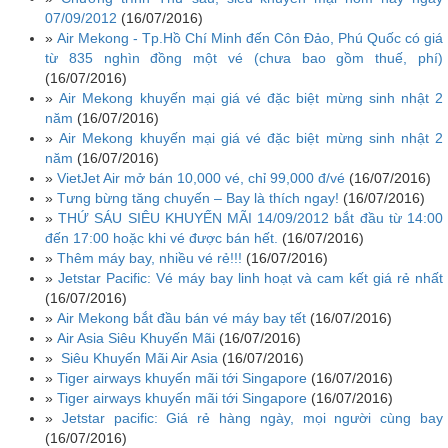
07/09/2012
(16/07/2016)
»
Air Mekong - Tp.Hồ Chí Minh đến Côn Đảo, Phú Quốc có giá
từ 835 nghìn đồng một vé (chưa bao gồm thuế, phí)
(16/07/2016)
»
Air Mekong khuyến mại giá vé đặc biệt mừng sinh nhật 2
năm
(16/07/2016)
»
Air Mekong khuyến mại giá vé đặc biệt mừng sinh nhật 2
năm
(16/07/2016)
»
VietJet Air mở bán 10,000 vé, chỉ 99,000 đ/vé
(16/07/2016)
»
Tưng bừng tăng chuyến – Bay là thích ngay!
(16/07/2016)
»
THỨ SÁU SIÊU KHUYẾN MÃI 14/09/2012 bắt đầu từ 14:00
đến 17:00 hoặc khi vé được bán hết.
(16/07/2016)
»
Thêm máy bay, nhiều vé rẻ!!!
(16/07/2016)
»
Jetstar Pacific: Vé máy bay linh hoạt và cam kết giá rẻ nhất
(16/07/2016)
»
Air Mekong bắt đầu bán vé máy bay tết
(16/07/2016)
»
Air Asia Siêu Khuyến Mãi
(16/07/2016)
»
Siêu Khuyến Mãi Air Asia
(16/07/2016)
»
Tiger airways khuyến mãi tới Singapore
(16/07/2016)
»
Tiger airways khuyến mãi tới Singapore
(16/07/2016)
»
Jetstar pacific: Giá rẻ hàng ngày, mọi người cùng bay
(16/07/2016)